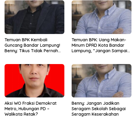
Temuan BPK Kembali
Temuan BPK: Uang Makan-
Guncang Bandar Lampung!
Minum DPRD Kota Bandar
Benny: Tikus Tidak Pernah
Lampung, “Jangan Sampai
Mengaku Gudang Bocor
Jadi Tumpukan Arsip
Karena Dirinya
Berdebu”
Aksi WO Fraksi Demokrat
Benny: Jangan Jadikan
Metro, Hubungan PD –
Seragam Sekolah Sebagai
Walikota Retak?
Seragam Keserakahan