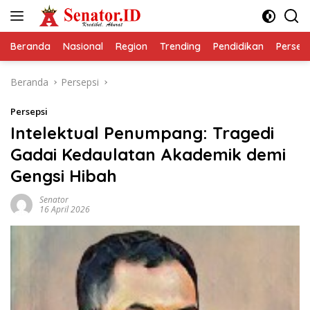
Langsung
ke
konten
Beranda
Nasional
Region
Trending
Pendidikan
Perseps
Beranda
Persepsi
Persepsi
Intelektual Penumpang: Tragedi
Gadai Kedaulatan Akademik demi
Gengsi Hibah
Senator
16 April 2026