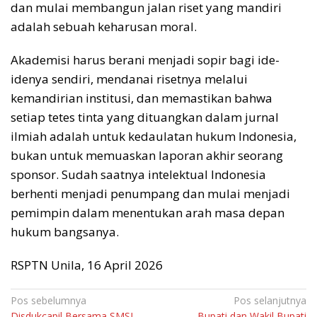
dan mulai membangun jalan riset yang mandiri
adalah sebuah keharusan moral.
Akademisi harus berani menjadi sopir bagi ide-
idenya sendiri, mendanai risetnya melalui
kemandirian institusi, dan memastikan bahwa
setiap tetes tinta yang dituangkan dalam jurnal
ilmiah adalah untuk kedaulatan hukum Indonesia,
bukan untuk memuaskan laporan akhir seorang
sponsor. Sudah saatnya intelektual Indonesia
berhenti menjadi penumpang dan mulai menjadi
pemimpin dalam menentukan arah masa depan
hukum bangsanya.
RSPTN Unila, 16 April 2026
Navigasi
Pos sebelumnya
Pos selanjutnya
Disdukcapil Bersama SMSI
Bupati dan Wakil Bupati