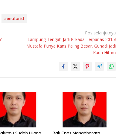
senator.id
Pos selanjutnya
?!
Lampung Tengah Jadi Pilkada Terpanas 2015!
Mustafa Punya Kans Paling Besar, Gunadi Jadi
Kuda Hitam
Sakitmu Sudah Hilang…
Bak Epos Mahabharata,