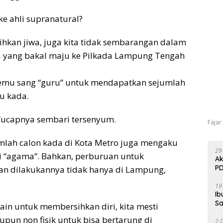
ke ahli supranatural?
kan jiwa, juga kita tidak sembarangan dalam
da yang bakal maju ke Pilkada Lampung Tengah
temu sang “guru” untuk mendapatkan sejumlah
u kada.
g,”ucapnya sembari tersenyum.
Fajar
mlah calon kada di Kota Metro juga mengaku
29
li “agama”. Bahkan, perburuan untuk
Ak
PD
n dilakukannya tidak hanya di Lampung,
19
Ib
Sa
lain untuk membersihkan diri, kita mesti
pun non fisik untuk bisa bertarung di
2 