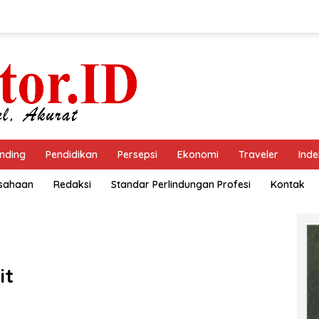
nding
Pendidikan
Persepsi
Ekonomi
Traveler
Inde
usahaan
Redaksi
Standar Perlindungan Profesi
Kontak
it