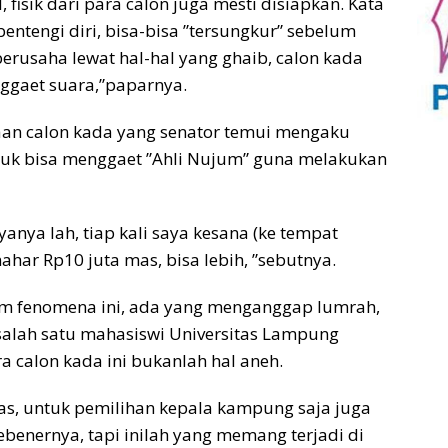
l, fisik dari para calon juga mesti disiapkan. Kata
entengi diri, bisa-bisa ”tersungkur” sebelum
 berusaha lewat hal-hal yang ghaib, calon kada
nggaet suara,”paparnya.
yaan calon kada yang senator temui mengaku
tuk bisa menggaet ”Ahli Nujum” guna melakukan
anya lah, tiap kali saya kesana (ke tempat
ahar Rp10 juta mas, bisa lebih, ”sebutnya.
 fenomena ini, ada yang menganggap lumrah,
salah satu mahasiswi Universitas Lampung
 calon kada ini bukanlah hal aneh.
as, untuk pemilihan kepala kampung saja juga
sebenernya, tapi inilah yang memang terjadi di