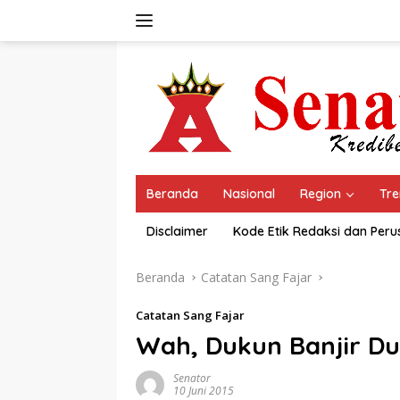
Langsung
ke
konten
Beranda
Nasional
Region
Tre
Disclaimer
Kode Etik Redaksi dan Per
Beranda
Catatan Sang Fajar
Catatan Sang Fajar
Wah, Dukun Banjir Du
Senator
10 Juni 2015