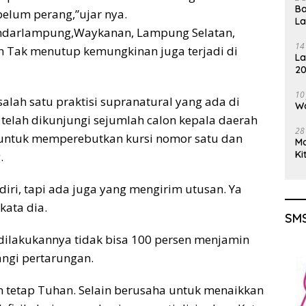
Ba
elum perang,”ujar nya.
L
Bandarlampung,Waykanan, Lampung Selatan,
14
 Tak menutup kemungkinan juga terjadi di
La
20
Gu
10
alah satu praktisi supranatural yang ada di
Wa
elah dikunjungi sejumlah calon kepala daerah
28
 untuk memperebutkan kursi nomor satu dan
M
Ki
.
ri, tapi ada juga yang mengirim utusan. Ya
kata dia.
SMS
ilakukannya tidak bisa 100 persen menjamin
ngi pertarungan.
n tetap Tuhan. Selain berusaha untuk menaikkan