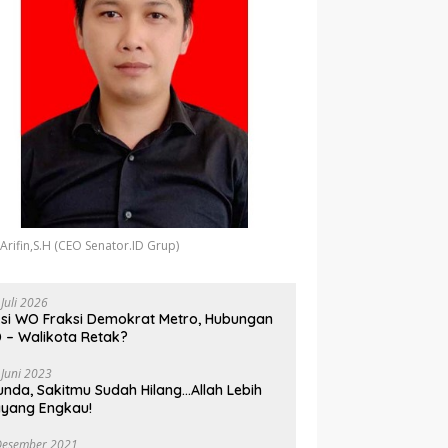
 Arifin,S.H (CEO Senator.ID Grup)
 Juli 2026
si WO Fraksi Demokrat Metro, Hubungan
 – Walikota Retak?
 Juni 2023
unda, Sakitmu Sudah Hilang…Allah Lebih
yang Engkau!
Desember 2021