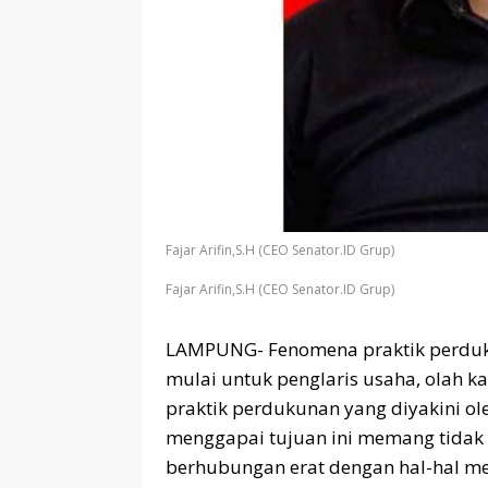
Fajar Arifin,S.H (CEO Senator.ID Grup)
Fajar Arifin,S.H (CEO Senator.ID Grup)
LAMPUNG- Fenomena praktik perduku
mulai untuk penglaris usaha, olah k
praktik perdukunan yang diyakini o
menggapai tujuan ini memang tidak 
berhubungan erat dengan hal-hal met