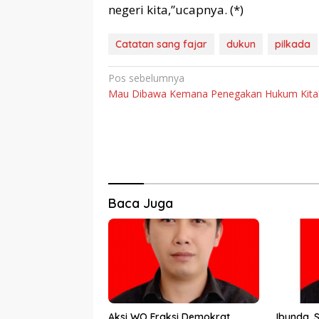
negeri kita,”ucapnya. (*)
Catatan sang fajar
dukun
pilkada
Navigasi
Pos sebelumnya
Mau Dibawa Kemana Penegakan Hukum Kita
pos
Baca Juga
Aksi WO Fraksi Demokrat
Ibunda, 