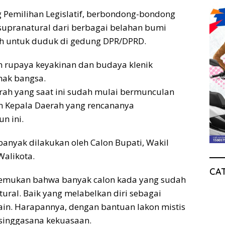
g Pemilihan Legislatif, berbondong-bondong
 supranatural dari berbagai belahan bumi
h untuk duduk di gedung DPR/DPRD.
 rupaya keyakinan dan budaya klenik
nak bangsa.
erah yang saat ini sudah mulai bermunculan
n Kepala Daerah yang rencananya
n ini.
 banyak dilakukan oleh Calon Bupati, Wakil
alikota.
CA
nemukan bahwa banyak calon kada yang sudah
tural. Baik yang melabelkan diri sebagai
in. Harapannya, dengan bantuan lakon mistis
singgasana kekuasaan.