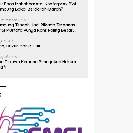
k Epos Mahabharata, Konferprov PWI
ampung Bakal Berdarah-Darah?
 November 2015
mpung Tengah Jadi Pilkada Terpanas
15! Mustafa Punya Kans Paling Besar,
nadi Jadi Kuda Hitam
 Juni 2015
h, Dukun Banjir Duit
 April 2015
au Dibawa Kemana Penegakan Hukum
ta?!
I