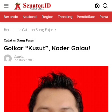
Langsung
ke
konten
Beranda
Nasional
Region
Trending
Pendidikan
Perseps
Beranda
Catatan Sang Fajar
Catatan Sang Fajar
Golkar “Kusut”, Kader Galau!
Senator
17 Maret 2015