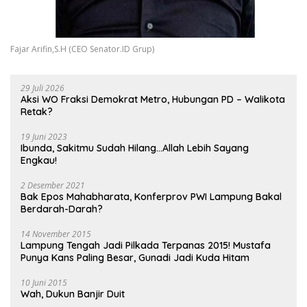
Fajar Arifin,S.H (CEO Senator.ID Grup)
29 Juli 2026
Aksi WO Fraksi Demokrat Metro, Hubungan PD – Walikota
Retak?
19 Juni 2023
Ibunda, Sakitmu Sudah Hilang…Allah Lebih Sayang
Engkau!
2 Desember 2021
Bak Epos Mahabharata, Konferprov PWI Lampung Bakal
Berdarah-Darah?
14 November 2015
Lampung Tengah Jadi Pilkada Terpanas 2015! Mustafa
Punya Kans Paling Besar, Gunadi Jadi Kuda Hitam
10 Juni 2015
Wah, Dukun Banjir Duit