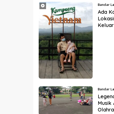
Bandar L
Ada K
Lokasi
Kelua
Bandar L
Legend
Musik 
Olahr