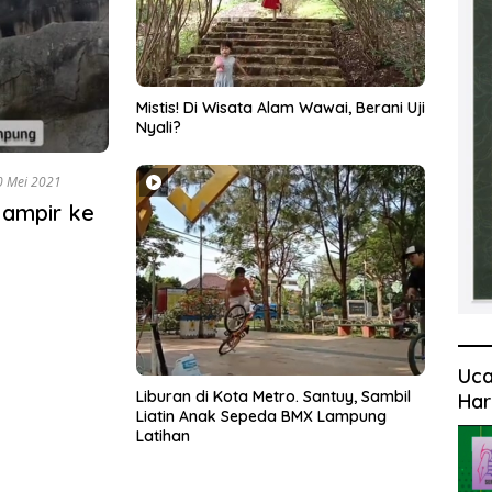
Mistis! Di Wisata Alam Wawai, Berani Uji
Nyali?
0 Mei 2021
Mampir ke
Uca
Liburan di Kota Metro. Santuy, Sambil
Har
Liatin Anak Sepeda BMX Lampung
Latihan