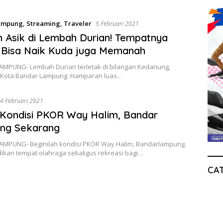
ampung
,
Streaming
,
Traveler
5 Februari 2021
n Asik di Lembah Durian! Tempatnya
 Bisa Naik Kuda juga Memanah
PUNG- Lembah Durian terletak di bilangan Kedanung,
– Kota Bandar Lampung. Hamparan luas…
4 Februari 2021
 Kondisi PKOR Way Halim, Bandar
ng Sekarang
PUNG- Beginilah kondisi PKOR Way Halim, Bandarlampung.
dikan tempat olahraga sekaligus rekreasi bagi…
CA