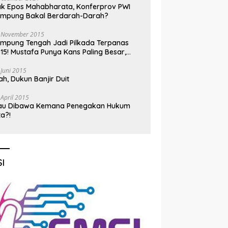
k Epos Mahabharata, Konferprov PWI
ampung Bakal Berdarah-Darah?
 November 2015
mpung Tengah Jadi Pilkada Terpanas
15! Mustafa Punya Kans Paling Besar,
nadi Jadi Kuda Hitam
 Juni 2015
h, Dukun Banjir Duit
 April 2015
au Dibawa Kemana Penegakan Hukum
ta?!
I