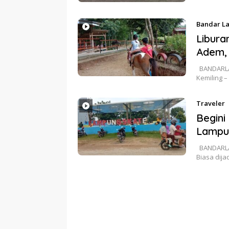
Bandar L
Libura
Adem,
BANDARLAM
Kemiling 
Traveler
Begini
Lampu
BANDARLAM
Biasa dija