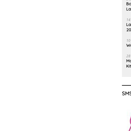
Ba
L
14
La
20
Gu
10
Wa
28
M
Ki
SMS