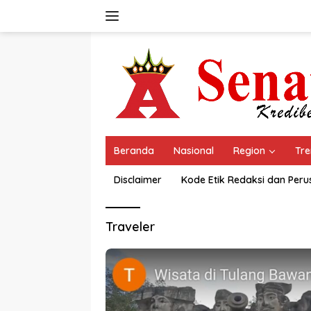
Langsung
ke
konten
Beranda
Nasional
Region
Tre
Disclaimer
Kode Etik Redaksi dan Per
Traveler