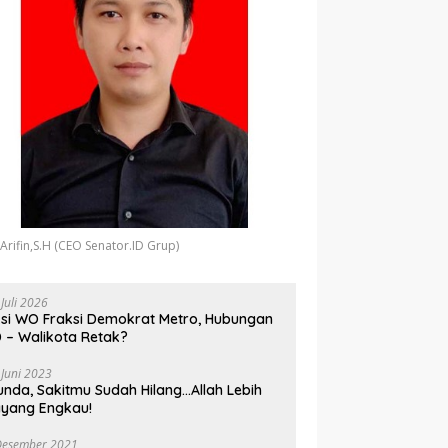
 Arifin,S.H (CEO Senator.ID Grup)
 Juli 2026
si WO Fraksi Demokrat Metro, Hubungan
 – Walikota Retak?
 Juni 2023
unda, Sakitmu Sudah Hilang…Allah Lebih
yang Engkau!
Desember 2021