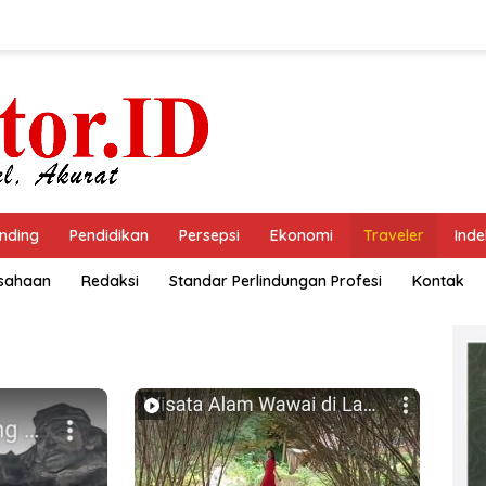
nding
Pendidikan
Persepsi
Ekonomi
Traveler
Inde
usahaan
Redaksi
Standar Perlindungan Profesi
Kontak