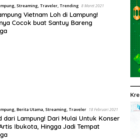
ampung
,
Streaming
,
Traveler
,
Trending
8 Maret 2021
ampung Vietnam Loh di Lampung!
nya Cocok buat Santuy Bareng
rga
Kre
ampung
,
Berita Utama
,
Streaming
,
Traveler
18 Februari 2021
 dari Lampung! Dari Mulai Untuk Konser
Artis Ibukota, Hingga Jadi Tempat
aga