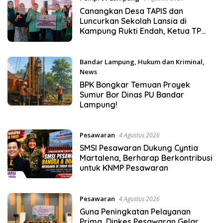
Canangkan Desa TAPIS dan
Luncurkan Sekolah Lansia di
Kampung Rukti Endah, Ketua TP
PKK Lampung Dorong
Pembangunan SDM Dimulai dari
Desa
Bandar Lampung
,
Hukum dan Kriminal
,
News
5 Agustus 2026
BPK Bongkar Temuan Proyek
Sumur Bor Dinas PU Bandar
Lampung!
Pesawaran
4 Agustus 2026
SMSI Pesawaran Dukung Cyntia
Martalena, Berharap Berkontribusi
untuk KNMP Pesawaran
Pesawaran
4 Agustus 2026
Guna Peningkatan Pelayanan
Prima, Dinkes Pesawaran Gelar