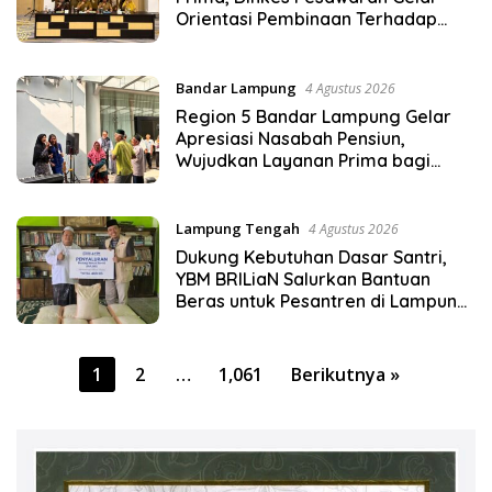
Orientasi Pembinaan Terhadap
Kader Posyandu
Bandar Lampung
4 Agustus 2026
Region 5 Bandar Lampung Gelar
Apresiasi Nasabah Pensiun,
Wujudkan Layanan Prima bagi
Purnabakti
Lampung Tengah
4 Agustus 2026
Dukung Kebutuhan Dasar Santri,
YBM BRILiaN Salurkan Bantuan
Beras untuk Pesantren di Lampung
Tengah
Paginasi
1
2
…
1,061
Berikutnya »
pos