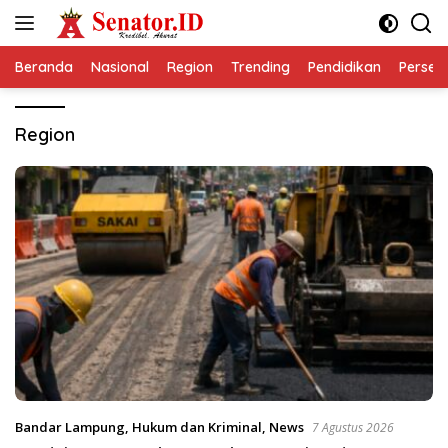
Langsung
ke
konten
Beranda
Nasional
Region
Trending
Pendidikan
Perseps
Region
Bandar Lampung
,
Hukum dan Kriminal
,
News
7 Agustus 2026