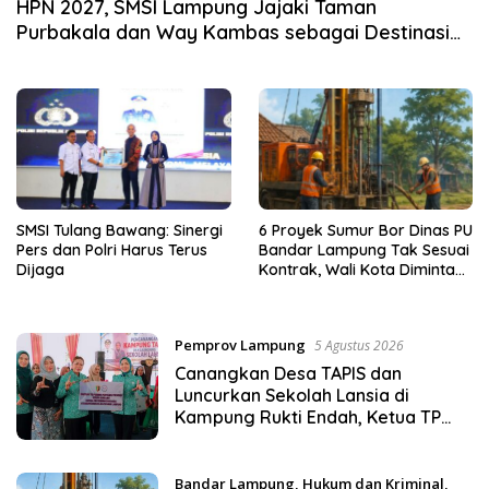
HPN 2027, SMSI Lampung Jajaki Taman
Purbakala dan Way Kambas sebagai Destinasi
Ekspedisi Budaya
SMSI Tulang Bawang: Sinergi
6 Proyek Sumur Bor Dinas PU
Pers dan Polri Harus Terus
Bandar Lampung Tak Sesuai
Dijaga
Kontrak, Wali Kota Diminta
Bertindak!
Pemprov Lampung
5 Agustus 2026
Canangkan Desa TAPIS dan
Luncurkan Sekolah Lansia di
Kampung Rukti Endah, Ketua TP
PKK Lampung Dorong
Pembangunan SDM Dimulai dari
Desa
Bandar Lampung
,
Hukum dan Kriminal
,