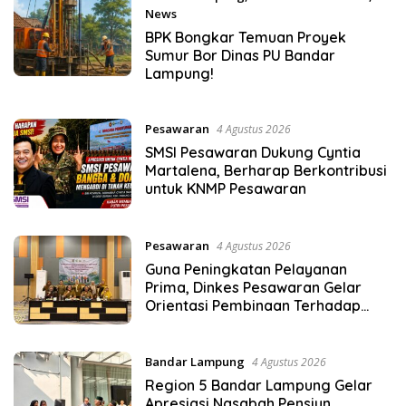
News
5 Agustus 2026
BPK Bongkar Temuan Proyek
Sumur Bor Dinas PU Bandar
Lampung!
Pesawaran
4 Agustus 2026
SMSI Pesawaran Dukung Cyntia
Martalena, Berharap Berkontribusi
untuk KNMP Pesawaran
Pesawaran
4 Agustus 2026
Guna Peningkatan Pelayanan
Prima, Dinkes Pesawaran Gelar
Orientasi Pembinaan Terhadap
Kader Posyandu
Bandar Lampung
4 Agustus 2026
Region 5 Bandar Lampung Gelar
Apresiasi Nasabah Pensiun,