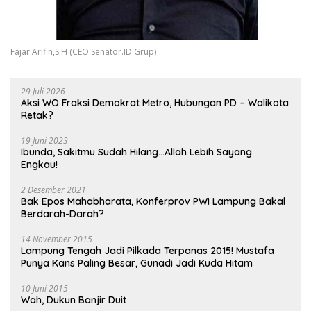
Fajar Arifin,S.H (CEO Senator.ID Grup)
29 Juli 2026
Aksi WO Fraksi Demokrat Metro, Hubungan PD – Walikota
Retak?
19 Juni 2023
Ibunda, Sakitmu Sudah Hilang…Allah Lebih Sayang
Engkau!
2 Desember 2021
Bak Epos Mahabharata, Konferprov PWI Lampung Bakal
Berdarah-Darah?
14 November 2015
Lampung Tengah Jadi Pilkada Terpanas 2015! Mustafa
Punya Kans Paling Besar, Gunadi Jadi Kuda Hitam
10 Juni 2015
Wah, Dukun Banjir Duit