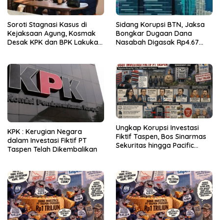
Soroti Stagnasi Kasus di
Sidang Korupsi BTN, Jaksa
Kejaksaan Agung, Kosmak
Bongkar Dugaan Dana
Desak KPK dan BPK Lakukan
Nasabah Digasak Rp4.67
Audit
Miliar
Ungkap Korupsi Investasi
KPK : Kerugian Negara
Fiktif Taspen, Bos Sinarmas
dalam Investasi Fiktif PT
Sekuritas hingga Pacific
Taspen Telah Dikembalikan
Sekuritas Diperiksa