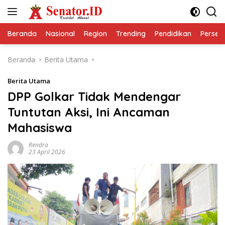
Langsung
ke
konten
Beranda
Nasional
Region
Trending
Pendidikan
Perseps
Beranda
Berita Utama
Berita Utama
DPP Golkar Tidak Mendengar
Tuntutan Aksi, Ini Ancaman
Mahasiswa
Rendra
23 April 2026