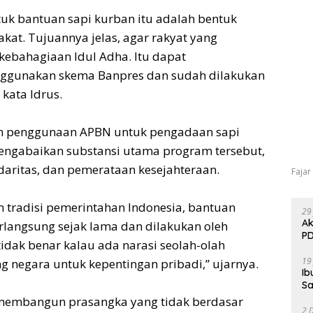
tuk bantuan sapi kurban itu adalah bentuk
at. Tujuannya jelas, agar rakyat yang
ebahagiaan Idul Adha. Itu dapat
ggunakan skema Banpres dan sudah dilakukan
kata Idrus.
kan penggunaan APBN untuk pengadaan sapi
engabaikan substansi utama program tersebut,
lidaritas, dan pemerataan kesejahteraan.
Fajar
am tradisi pemerintahan Indonesia, bantuan
29
Ak
rlangsung sejak lama dan dilakukan oleh
PD
tidak benar kalau ada narasi seolah-olah
19
negara untuk kepentingan pribadi,” ujarnya.
Ib
Sa
 membangun prasangka yang tidak berdasar
2 