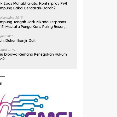
k Epos Mahabharata, Konferprov PWI
ampung Bakal Berdarah-Darah?
 November 2015
mpung Tengah Jadi Pilkada Terpanas
15! Mustafa Punya Kans Paling Besar,
nadi Jadi Kuda Hitam
 Juni 2015
h, Dukun Banjir Duit
 April 2015
au Dibawa Kemana Penegakan Hukum
ta?!
I