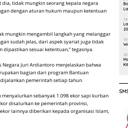
 dia, tidak mungkin seorang kepala negara
Ba
L
angan dengan aturan hukum maupun ketentuan
14
La
20
tidak mungkin mengambil langkah yang melanggar
Gu
10
an sudah jelas, dari aspek syariat juga tidak
Wa
 dipastikan sesuai ketentuan,” tegasnya.
28
M
is Negara Juri Ardiantoro menjelaskan bahwa
Ki
erupakan bagian dari program Bantuan
dijalankan pemerintah setiap tahun.
SMS
ah menyalurkan sebanyak 1.098 ekor sapi kurban
kor disalurkan ke pemerintah provinsi,
ekor lainnya diberikan kepada organisasi Islam,
.