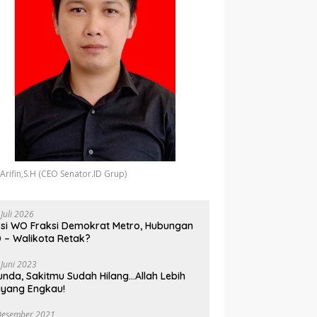
 Arifin,S.H (CEO Senator.ID Grup)
 Juli 2026
si WO Fraksi Demokrat Metro, Hubungan
 – Walikota Retak?
 Juni 2023
unda, Sakitmu Sudah Hilang…Allah Lebih
yang Engkau!
Desember 2021