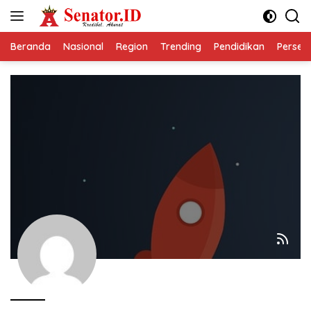
Langsung
ke
konten
Beranda
Nasional
Region
Trending
Pendidikan
Perseps