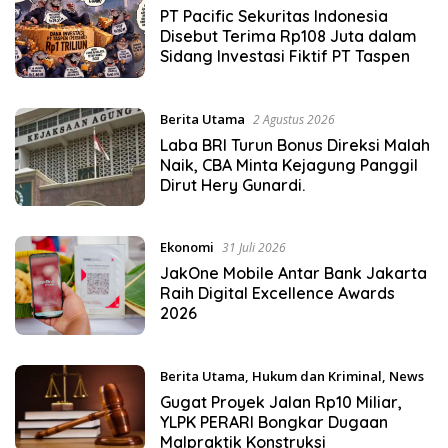
Agustus 2026
PT Pacific Sekuritas Indonesia
Disebut Terima Rp108 Juta dalam
Sidang Investasi Fiktif PT Taspen
Berita Utama
2 Agustus 2026
Laba BRI Turun Bonus Direksi Malah
Naik, CBA Minta Kejagung Panggil
Dirut Hery Gunardi.
Ekonomi
31 Juli 2026
JakOne Mobile Antar Bank Jakarta
Raih Digital Excellence Awards
2026
Berita Utama
,
Hukum dan Kriminal
,
News
28 Juli 2026
Gugat Proyek Jalan Rp10 Miliar,
YLPK PERARI Bongkar Dugaan
Malpraktik Konstruksi