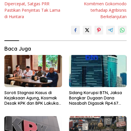
Dipercepat, Satgas PRR
Komitmen Gokomodo
Pastikan Penyintas Tak Lama
terhadap Agribisnis
di Huntara
Berkelanjutan
Baca Juga
Soroti Stagnasi Kasus di
Sidang Korupsi BTN, Jaksa
Kejaksaan Agung, Kosmak
Bongkar Dugaan Dana
Desak KPK dan BPK Lakukan
Nasabah Digasak Rp4.67
Audit
Miliar