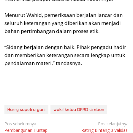
‎Menurut Wahid, pemeriksaan berjalan lancar dan
seluruh keterangan yang diberikan akan menjadi
bahan pertimbangan dalam proses etik.
‎“Sidang berjalan dengan baik. Pihak pengadu hadir
dan memberikan keterangan secara lengkap untuk
pendalaman materi,” tandasnya.
Harry saputra gani
wakil ketua DPRD cirebon
Navigasi
Pos sebelumnya
Pos selanjutnya
Pembangunan Huntap
Rating Bintang 3 Validasi
pos