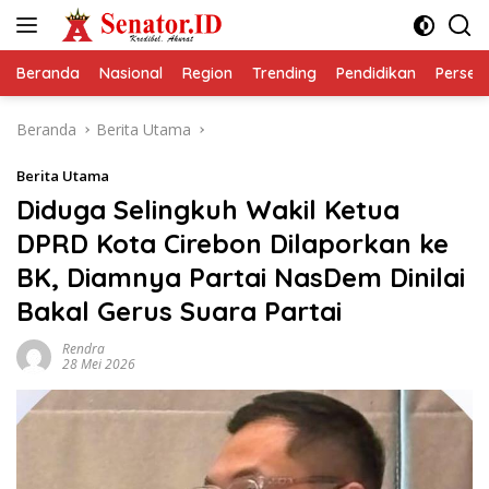
Langsung
ke
konten
Beranda
Nasional
Region
Trending
Pendidikan
Perseps
Beranda
Berita Utama
Berita Utama
Diduga Selingkuh Wakil Ketua
DPRD Kota Cirebon Dilaporkan ke
BK, Diamnya Partai NasDem Dinilai
Bakal Gerus Suara Partai
Rendra
28 Mei 2026