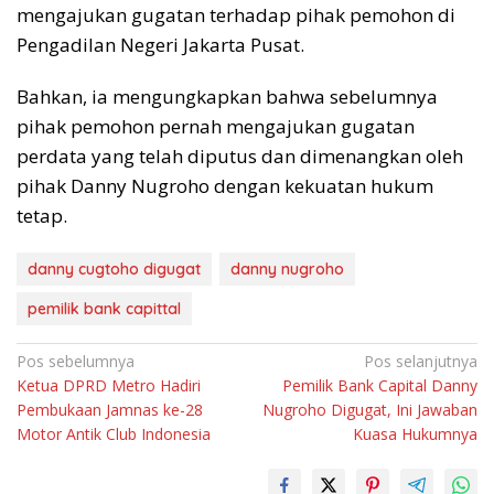
mengajukan gugatan terhadap pihak pemohon di
Pengadilan Negeri Jakarta Pusat.
Bahkan, ia mengungkapkan bahwa sebelumnya
pihak pemohon pernah mengajukan gugatan
perdata yang telah diputus dan dimenangkan oleh
pihak Danny Nugroho dengan kekuatan hukum
tetap.
danny cugtoho digugat
danny nugroho
pemilik bank capittal
Navigasi
Pos sebelumnya
Pos selanjutnya
Ketua DPRD Metro Hadiri
Pemilik Bank Capital Danny
pos
Pembukaan Jamnas ke-28
Nugroho Digugat, Ini Jawaban
Motor Antik Club Indonesia
Kuasa Hukumnya