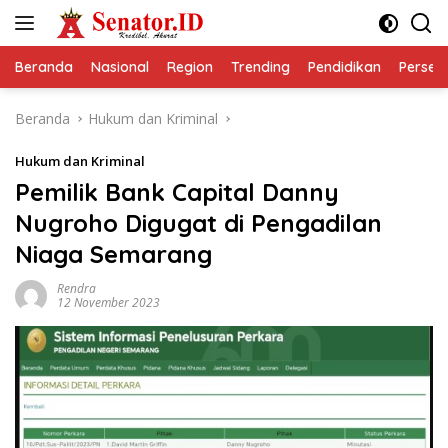
Langsung
ke
konten
Beranda
Nasional
Region
Trending
Pendidikan
Perseps
Beranda
Hukum dan Kriminal
Hukum dan Kriminal
Pemilik Bank Capital Danny
Nugroho Digugat di Pengadilan
Niaga Semarang
Rendra
12 November 2023