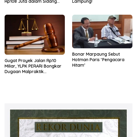
Rp108 Juta dalam Sidang
Lampung!
Investasi Fiktif PT Taspen
Bonar Marpaung Sebut
Hotman Paris ‘Pengacara
Gugat Proyek Jalan Rp10
Hitam’
Miliar, YLPK PERARI Bongkar
Dugaan Malpraktik
Konstruksi