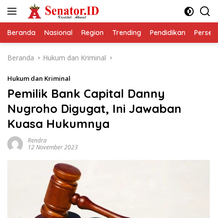
Langsung
ke
konten
Beranda
Nasional
Region
Trending
Pendidikan
Perseps
Beranda
Hukum dan Kriminal
Hukum dan Kriminal
Pemilik Bank Capital Danny
Nugroho Digugat, Ini Jawaban
Kuasa Hukumnya
Rendra
12 November 2023