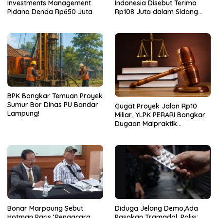
Investments Management
Indonesia Disebut Terima
Pidana Denda Rp650 Juta
Rp108 Juta dalam Sidang
Investasi Fiktif PT Taspen
BPK Bongkar Temuan Proyek
Sumur Bor Dinas PU Bandar
Gugat Proyek Jalan Rp10
Lampung!
Miliar, YLPK PERARI Bongkar
Dugaan Malpraktik
Konstruksi
Bonar Marpaung Sebut
Diduga Jelang Demo,Ada
Hotman Paris ‘Pengacara
Pasokan Tramadol. Polisi: