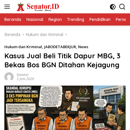
Langsung
ke
konten
Beranda
Nasional
Region
Trending
Pendidikan
Perseps
Beranda
Hukum dan Kriminal
Hukum dan Kriminal
,
JABODETABEKJUR
,
News
Kasus Jual Beli Titik Dapur MBG, 3
Bekas Bos BGN Ditahan Kejagung
Senator
3 Juni 2026