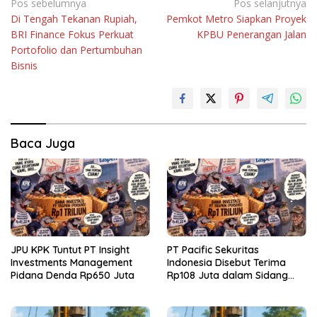
Navigasi
Pos sebelumnya
Pos selanjutnya
Di Tengah Tekanan Rupiah,
Pemkot Metro Siapkan Proyek
pos
BRI Finance Fokus Perkuat
KPBU Penerangan Jalan
Portofolio dan Pertumbuhan
Bisnis
Baca Juga
JPU KPK Tuntut PT Insight
PT Pacific Sekuritas
Investments Management
Indonesia Disebut Terima
Pidana Denda Rp650 Juta
Rp108 Juta dalam Sidang
Investasi Fiktif PT Taspen