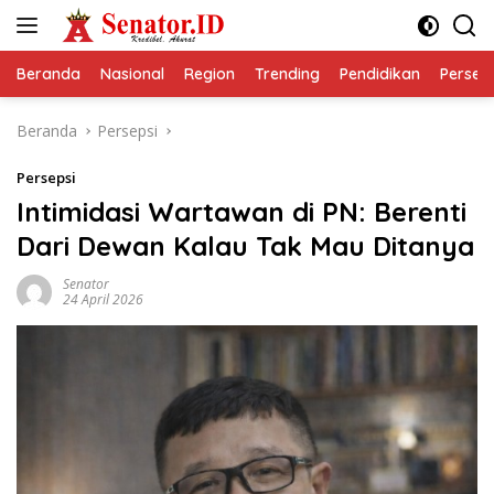
Langsung
ke
konten
Beranda
Nasional
Region
Trending
Pendidikan
Perseps
Beranda
Persepsi
Persepsi
Intimidasi Wartawan di PN: Berenti
Dari Dewan Kalau Tak Mau Ditanya
Senator
24 April 2026