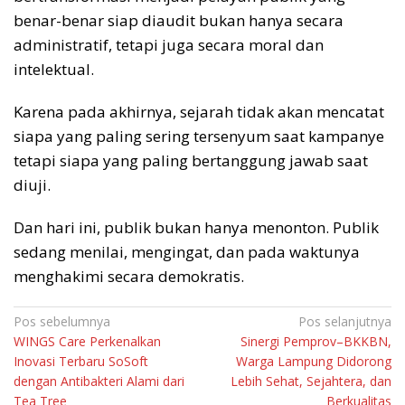
benar-benar siap diaudit bukan hanya secara
administratif, tetapi juga secara moral dan
intelektual.
Karena pada akhirnya, sejarah tidak akan mencatat
siapa yang paling sering tersenyum saat kampanye
tetapi siapa yang paling bertanggung jawab saat
diuji.
Dan hari ini, publik bukan hanya menonton. Publik
sedang menilai, mengingat, dan pada waktunya
menghakimi secara demokratis.
Navigasi
Pos sebelumnya
Pos selanjutnya
WINGS Care Perkenalkan
Sinergi Pemprov–BKKBN,
pos
Inovasi Terbaru SoSoft
Warga Lampung Didorong
dengan Antibakteri Alami dari
Lebih Sehat, Sejahtera, dan
Tea Tree
Berkualitas