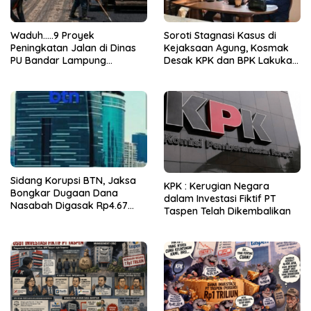
Waduh…..9 Proyek
Soroti Stagnasi Kasus di
Peningkatan Jalan di Dinas
Kejaksaan Agung, Kosmak
PU Bandar Lampung
Desak KPK dan BPK Lakukan
Bermasalah!
Audit
Sidang Korupsi BTN, Jaksa
KPK : Kerugian Negara
Bongkar Dugaan Dana
dalam Investasi Fiktif PT
Nasabah Digasak Rp4.67
Taspen Telah Dikembalikan
Miliar