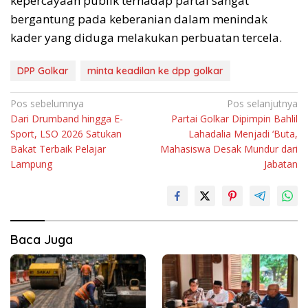
kepercayaan publik terhadap partai sangat
bergantung pada keberanian dalam menindak
kader yang diduga melakukan perbuatan tercela.
DPP Golkar
minta keadilan ke dpp golkar
Navigasi
Pos sebelumnya
Pos selanjutnya
Dari Drumband hingga E-
Partai Golkar Dipimpin Bahlil
pos
Sport, LSO 2026 Satukan
Lahadalia Menjadi ‘Buta,
Bakat Terbaik Pelajar
Mahasiswa Desak Mundur dari
Lampung
Jabatan
Baca Juga