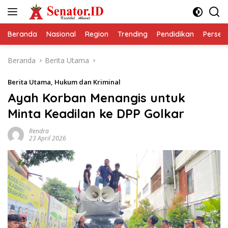
Langsung
ke
konten
Beranda
Nasional
Region
Trending
Pendidikan
Perseps
Beranda
Berita Utama
Berita Utama
,
Hukum dan Kriminal
Ayah Korban Menangis untuk
Minta Keadilan ke DPP Golkar
Rendra
23 April 2026