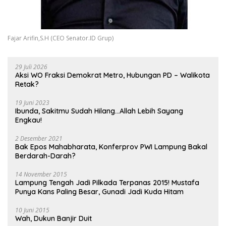
Fajar Arifin,S.H (CEO Senator.ID Grup)
29 Juli 2026
Aksi WO Fraksi Demokrat Metro, Hubungan PD – Walikota
Retak?
19 Juni 2023
Ibunda, Sakitmu Sudah Hilang…Allah Lebih Sayang
Engkau!
2 Desember 2021
Bak Epos Mahabharata, Konferprov PWI Lampung Bakal
Berdarah-Darah?
14 November 2015
Lampung Tengah Jadi Pilkada Terpanas 2015! Mustafa
Punya Kans Paling Besar, Gunadi Jadi Kuda Hitam
10 Juni 2015
Wah, Dukun Banjir Duit