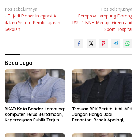
Navigasi
Pos sebelumnya
Pos selanjutnya
UTI jadi Pioner Integrasi AI
Pemprov Lampung Dorong
pos
dalam Sistem Pembelajaran
RSUD BNH Menuju Green and
Sekolah
Sport Hospital
Baca Juga
BKAD Kota Bandar Lampung:
Temuan BPK Bertubi tubi, APH
Komputer Terus Bertambah,
Jangan Hanya Jadi
Kepercayaan Publik Terjun
Penonton: Besok Apalagi,
Bebas
Lusa Apalagi ?