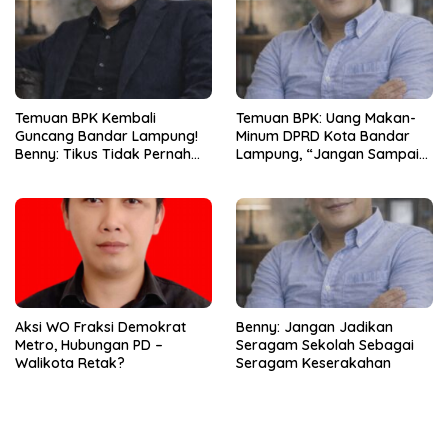
Temuan BPK Kembali
Temuan BPK: Uang Makan-
Guncang Bandar Lampung!
Minum DPRD Kota Bandar
Benny: Tikus Tidak Pernah
Lampung, “Jangan Sampai
Mengaku Gudang Bocor
Jadi Tumpukan Arsip
Karena Dirinya
Berdebu”
Aksi WO Fraksi Demokrat
Benny: Jangan Jadikan
Metro, Hubungan PD –
Seragam Sekolah Sebagai
Walikota Retak?
Seragam Keserakahan