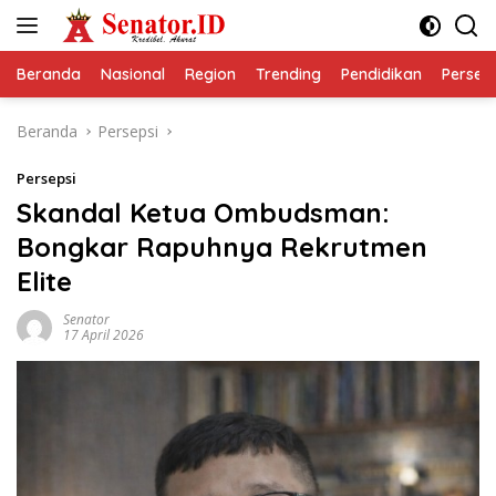
Langsung
ke
konten
Beranda
Nasional
Region
Trending
Pendidikan
Perseps
Beranda
Persepsi
Persepsi
Skandal Ketua Ombudsman:
Bongkar Rapuhnya Rekrutmen
Elite
Senator
17 April 2026