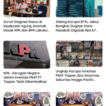
Soroti Stagnasi Kasus di
Sidang Korupsi BTN, Jaksa
Kejaksaan Agung, Kosmak
Bongkar Dugaan Dana
Desak KPK dan BPK Lakukan
Nasabah Digasak Rp4.67
Audit
Miliar
Ungkap Korupsi Investasi
KPK : Kerugian Negara
Fiktif Taspen, Bos Sinarmas
dalam Investasi Fiktif PT
Sekuritas hingga Pacific
Taspen Telah Dikembalikan
Sekuritas Diperiksa