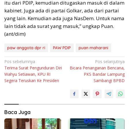
itu dari PDIP, kemudian ditugaskan masuk di dalam
kabinet. Juga ada di partai Golkar, ada dari partai
yang lain. Kemudian ada juga NasDem. Untuk nama
lain tidak ada surat yang masuk,” ungkap Puan.
(ant/dim)
paw anggota dpr ri
PAW PDIP
puan maharani
Navigasi
Pos sebelumnya
Pos selanjutnya
Terima Surat Pengunduran Diri
Bicara Penanganan Bencana,
pos
Wahyu Setiawan, KPU RI
PKS Bandar Lampung
Segera Teruskan Ke Presiden
Sambangi BPBD
Baca Juga