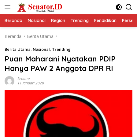
Langsung
ke
konten
Beranda
Nasional
Region
Trending
Pendidikan
Perseps
Beranda
Berita Utama
Berita Utama
,
Nasional
,
Trending
Puan Maharani Nyatakan PDIP
Hanya PAW 2 Anggota DPR RI
Senator
11 Januari 2020