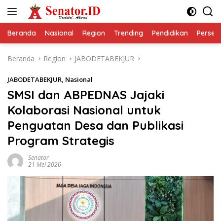
Langsung
ke
konten
Beranda
Nasional
Region
Trending
Pendidikan
Perseps
Beranda
Region
JABODETABEKJUR
JABODETABEKJUR
,
Nasional
SMSI dan ABPEDNAS Jajaki
Kolaborasi Nasional untuk
Penguatan Desa dan Publikasi
Program Strategis
Senator
21 Mei 2026