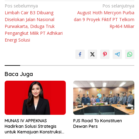
Navigasi
Pos sebelumnya
Pos selanjutnya
Limbah Cair B3 Dibuang
August Hoth Mercyon Purba
pos
Diselokan Jalan Nasional
dan 9 Proyek Fiktif PT Telkom
Purwakarta, Diduga Truk
Rp464 Miliar
Pengangkut Milik PT Adhikari
Energi Solusi
Baca Juga
MUNAS IV APPEKNAS
PJS Road To Konstituen
Hadirkan Solusi Strategis
Dewan Pers
untuk Kemajuan Konstruksi
Nasional