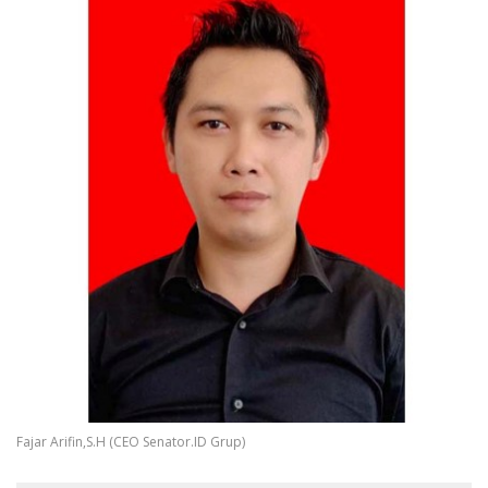
Fajar Arifin,S.H (CEO Senator.ID Grup)