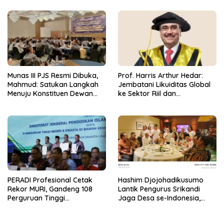
Munas III PJS Resmi Dibuka,
Prof. Harris Arthur Hedar:
Mahmud: Satukan Langkah
Jembatani Likuiditas Global
Menuju Konstituen Dewan
ke Sektor Riil dan
Pers
Keberlanjutan, SMSI
Komitmen Kawal Ekosistem
PFII
PERADI Profesional Cetak
Hashim Djojohadikusumo
Rekor MURI, Gandeng 108
Lantik Pengurus Srikandi
Perguruan Tinggi
Jaga Desa se-Indonesia,
Keagamaan Bangun
ABPEDNAS dan SMSI Kerja
Ekosistem Pendidikan Hukum
Sama Dukung Program Jaga