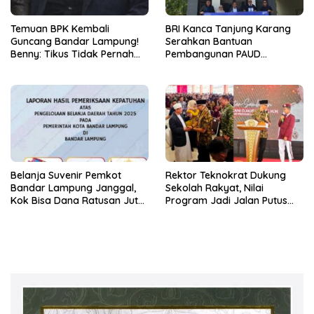
Temuan BPK Kembali
BRI Kanca Tanjung Karang
Guncang Bandar Lampung!
Serahkan Bantuan
Benny: Tikus Tidak Pernah
Pembangunan PAUD
Mengaku Gudang Bocor
Mahaputra Global di Desa
Karena Dirinya
Candimas
Belanja Suvenir Pemkot
Rektor Teknokrat Dukung
Bandar Lampung Janggal,
Sekolah Rakyat, Nilai
Kok Bisa Dana Ratusan Juta
Program Jadi Jalan Putus
Dikembalikan ke PPTK!
Rantai Kemiskinan