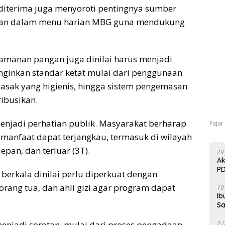
g diterima juga menyoroti pentingnya sumber
ukkan dalam menu harian MBG guna mendukung
keamanan pangan juga dinilai harus menjadi
ginkan standar ketat mulai dari penggunaan
asak yang higienis, hingga sistem pengemasan
ibusikan.
njadi perhatian publik. Masyarakat berharap
Fajar
manfaat dapat terjangkau, termasuk di wilayah
depan, dan terluar (3T).
29
Ak
PD
i berkala dinilai perlu diperkuat dengan
orang tua, dan ahli gizi agar program dapat
19
Ib
Sa
2 
enjadi sorotan, mulai dari proses pengadaan