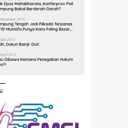
k Epos Mahabharata, Konferprov PWI
ampung Bakal Berdarah-Darah?
 November 2015
mpung Tengah Jadi Pilkada Terpanas
15! Mustafa Punya Kans Paling Besar,
nadi Jadi Kuda Hitam
 Juni 2015
h, Dukun Banjir Duit
 April 2015
au Dibawa Kemana Penegakan Hukum
ta?!
I