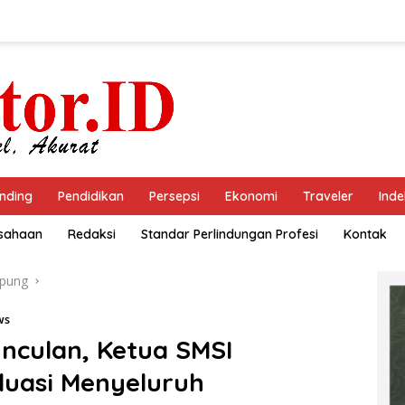
nding
Pendidikan
Persepsi
Ekonomi
Traveler
Inde
usahaan
Redaksi
Standar Perlindungan Profesi
Kontak
pung
ws
nculan, Ketua SMSI
uasi Menyeluruh