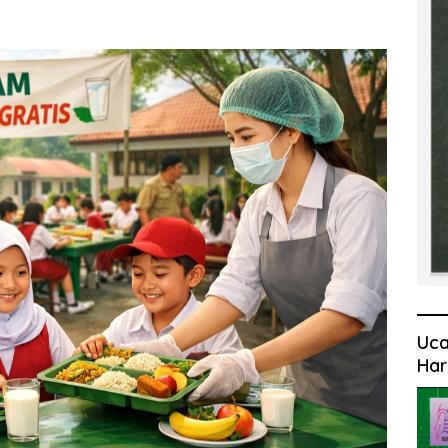
Uca
Har