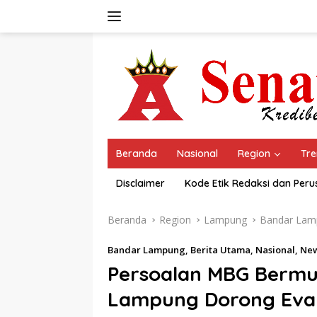
Langsung
ke
konten
Beranda
Nasional
Region
Tre
Disclaimer
Kode Etik Redaksi dan Per
Beranda
Region
Lampung
Bandar Lam
Bandar Lampung
,
Berita Utama
,
Nasional
,
Ne
Persoalan MBG Bermu
Lampung Dorong Eval