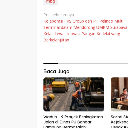
mbg
Navigasi
Pos sebelumnya
Kolaborasi FKS Group dan PT Pelindo Multi
pos
Terminal dalam Mendorong UMKM Surabaya
Kelas Lewat Inovasi Pangan Kedelai yang
Berkelanjutan
Baca Juga
Waduh…..9 Proyek Peningkatan
Soroti S
Jalan di Dinas PU Bandar
Kejaksa
Lampung Bermasalah!
Desak K