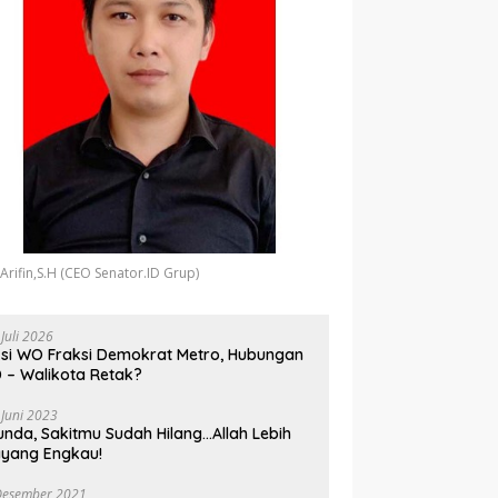
 Arifin,S.H (CEO Senator.ID Grup)
 Juli 2026
si WO Fraksi Demokrat Metro, Hubungan
 – Walikota Retak?
 Juni 2023
unda, Sakitmu Sudah Hilang…Allah Lebih
yang Engkau!
Desember 2021