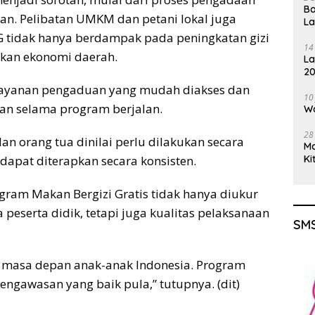
Ba
an. Pelibatan UMKM dan petani lokal juga
L
 tidak hanya berdampak pada peningkatan gizi
14
kan ekonomi daerah.
La
20
Gu
 layanan pengaduan yang mudah diakses dan
10
lan selama program berjalan.
Wa
28
dan orang tua dinilai perlu dilakukan secara
M
Ki
dapat diterapkan secara konsisten.
ram Makan Bergizi Gratis tidak hanya diukur
peserta didik, tetapi juga kualitas pelaksanaan
SMS
n masa depan anak-anak Indonesia. Program
engawasan yang baik pula,” tutupnya. (dit)