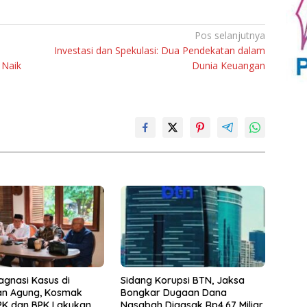
Pos selanjutnya
Investasi dan Spekulasi: Dua Pendekatan dalam
 Naik
Dunia Keuangan
tagnasi Kasus di
Sidang Korupsi BTN, Jaksa
an Agung, Kosmak
Bongkar Dugaan Dana
PK dan BPK Lakukan
Nasabah Digasak Rp4.67 Miliar