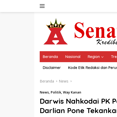
Langsung
ke
konten
Beranda
Nasional
Region
Tre
Disclaimer
Kode Etik Redaksi dan Per
Beranda
News
News
,
Politik
,
Way Kanan
Darwis Nahkodai PK P
Darlian Pone Tekanka