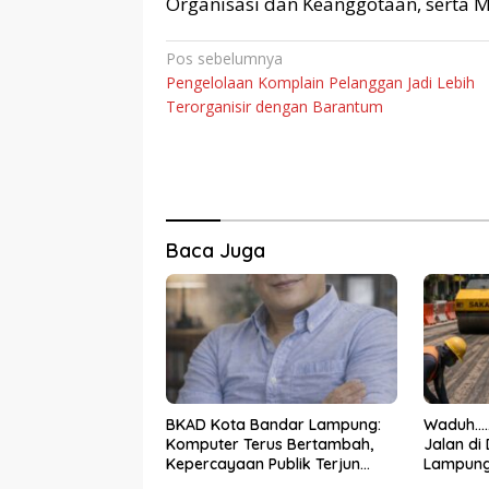
Organisasi dan Keanggotaan, serta M.
Navigasi
Pos sebelumnya
Pengelolaan Komplain Pelanggan Jadi Lebih
pos
Terorganisir dengan Barantum
Baca Juga
BKAD Kota Bandar Lampung:
Waduh…..
Komputer Terus Bertambah,
Jalan di
Kepercayaan Publik Terjun
Lampung
Bebas