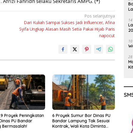
 Afrizi Fahridh selaku Sekretaris AMPG. (*)
Ba
L
Pos selanjutnya
14
Dari Kuliah Sampai Sukses Jadi Influencer, Afina
La
Syifa Ungkap Alasan Masih Setia Pakai Hijab Paris
20
napocut
Gu
10
Wa
28
M
Ki
SMS
9 Proyek Peningkatan
6 Proyek Sumur Bor Dinas PU
 Dinas PU Bandar
Bandar Lampung Tak Sesuai
 Bermasalah!
Kontrak, Wali Kota Diminta
Bertindak!