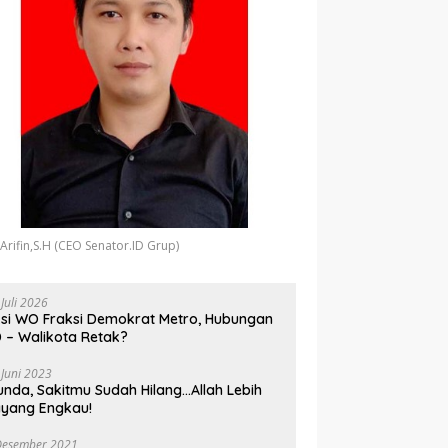
 Arifin,S.H (CEO Senator.ID Grup)
 Juli 2026
si WO Fraksi Demokrat Metro, Hubungan
 – Walikota Retak?
 Juni 2023
unda, Sakitmu Sudah Hilang…Allah Lebih
yang Engkau!
Desember 2021