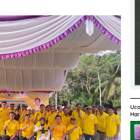
Uca
Har