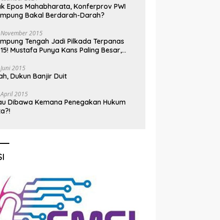
k Epos Mahabharata, Konferprov PWI
ampung Bakal Berdarah-Darah?
 November 2015
mpung Tengah Jadi Pilkada Terpanas
15! Mustafa Punya Kans Paling Besar,
nadi Jadi Kuda Hitam
 Juni 2015
h, Dukun Banjir Duit
 April 2015
au Dibawa Kemana Penegakan Hukum
ta?!
I