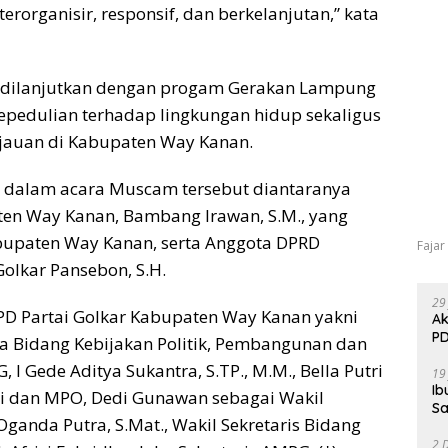
erorganisir, responsif, dan berkelanjutan,” kata
 dilanjutkan dengan progam Gerakan Lampung
pedulian terhadap lingkungan hidup sekaligus
jauan di Kabupaten Way Kanan.
e dalam acara Muscam tersebut diantaranya
aten Way Kanan, Bambang Irawan, S.M., yang
bupaten Way Kanan, serta Anggota DPRD
Fajar
olkar Pansebon, S.H.
29
DPD Partai Golkar Kabupaten Way Kanan yakni
Ak
PD
tua Bidang Kebijakan Politik, Pembangunan dan
I Gede Aditya Sukantra, S.TP., M.M., Bella Putri
19
Ib
si dan MPO, Dedi Gunawan sebagai Wakil
Sa
Oganda Putra, S.Mat., Wakil Sekretaris Bidang
2 