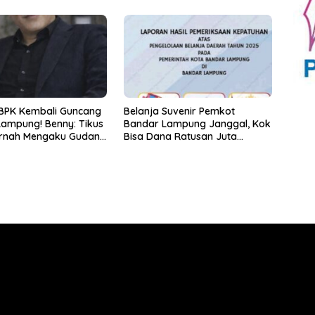
BPK Kembali Guncang
Belanja Suvenir Pemkot
ampung! Benny: Tikus
Bandar Lampung Janggal, Kok
ernah Mengaku Gudang
Bisa Dana Ratusan Juta
rena Dirinya
Dikembalikan ke PPTK!