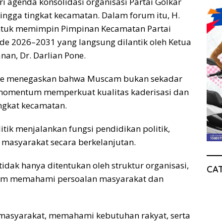
 agenda konsolidasi organisasi Partai Golkar
ngga tingkat kecamatan. Dalam forum itu, H.
untuk memimpin Pimpinan Kecamatan Partai
e 2026–2031 yang langsung dilantik oleh Ketua
an, Dr. Darlian Pone.
one menegaskan bahwa Muscam bukan sekadar
 momentum memperkuat kualitas kaderisasi dan
tingkat kecamatan.
tik menjalankan fungsi pendidikan politik,
 masyarakat secara berkelanjutan.
idak hanya ditentukan oleh struktur organisasi,
CA
alam memahami persoalan masyarakat dan
h masyarakat, memahami kebutuhan rakyat, serta