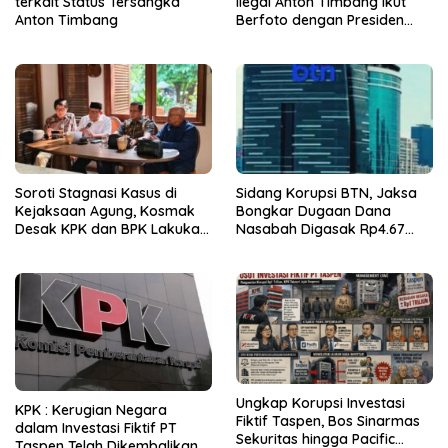
terkait Status Tersangka
Ilegal Anton Timbang Ikut
Anton Timbang
Berfoto dengan Presiden
Prabowo
Soroti Stagnasi Kasus di
Sidang Korupsi BTN, Jaksa
Kejaksaan Agung, Kosmak
Bongkar Dugaan Dana
Desak KPK dan BPK Lakukan
Nasabah Digasak Rp4.67
Audit
Miliar
Ungkap Korupsi Investasi
KPK : Kerugian Negara
Fiktif Taspen, Bos Sinarmas
dalam Investasi Fiktif PT
Sekuritas hingga Pacific
Taspen Telah Dikembalikan