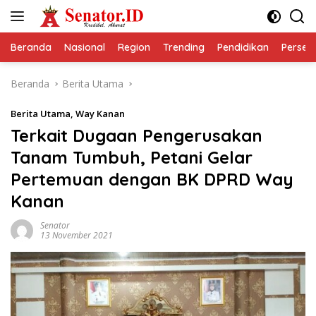
Langsung
ke
konten
Beranda
Nasional
Region
Trending
Pendidikan
Perseps
Beranda
Berita Utama
Berita Utama
,
Way Kanan
Terkait Dugaan Pengerusakan
Tanam Tumbuh, Petani Gelar
Pertemuan dengan BK DPRD Way
Kanan
Senator
13 November 2021