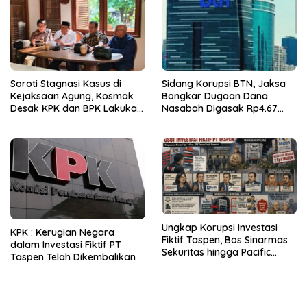
Soroti Stagnasi Kasus di
Sidang Korupsi BTN, Jaksa
Kejaksaan Agung, Kosmak
Bongkar Dugaan Dana
Desak KPK dan BPK Lakukan
Nasabah Digasak Rp4.67
Audit
Miliar
Ungkap Korupsi Investasi
KPK : Kerugian Negara
Fiktif Taspen, Bos Sinarmas
dalam Investasi Fiktif PT
Sekuritas hingga Pacific
Taspen Telah Dikembalikan
Sekuritas Diperiksa