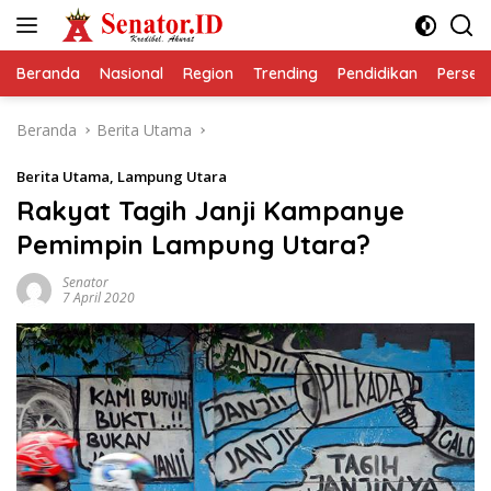
Langsung
ke
konten
Beranda
Nasional
Region
Trending
Pendidikan
Perseps
Beranda
Berita Utama
Berita Utama
,
Lampung Utara
Rakyat Tagih Janji Kampanye
Pemimpin Lampung Utara?
Senator
7 April 2020