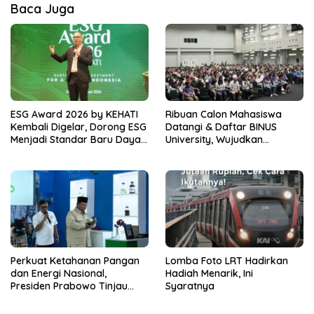
Baca Juga
ESG Award 2026 by KEHATI
Ribuan Calon Mahasiswa
Kembali Digelar, Dorong ESG
Datangi & Daftar BINUS
Menjadi Standar Baru Daya
University, Wujudkan
Saing Bisnis Indonesia
Langkah Awal Menuju Karier
Global
Perkuat Ketahanan Pangan
Lomba Foto LRT Hadirkan
dan Energi Nasional,
Hadiah Menarik, Ini
Presiden Prabowo Tinjau
Syaratnya
Hilirisasi Bioetanol PTPN I
(Persero), Subholding