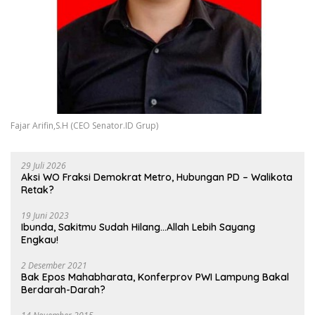
Fajar Arifin,S.H (CEO Senator.ID Grup)
29 Juli 2026
Aksi WO Fraksi Demokrat Metro, Hubungan PD – Walikota
Retak?
19 Juni 2023
Ibunda, Sakitmu Sudah Hilang…Allah Lebih Sayang
Engkau!
2 Desember 2021
Bak Epos Mahabharata, Konferprov PWI Lampung Bakal
Berdarah-Darah?