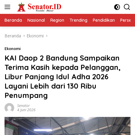
Langsung
ke
konten
Beranda
Nasional
Region
Trending
Pendidikan
Perseps
Beranda
Ekonomi
Ekonomi
KAI Daop 2 Bandung Sampaikan
Terima Kasih kepada Pelanggan,
Libur Panjang Idul Adha 2026
Layani Lebih dari 130 Ribu
Penumpang
Senator
4 Juni 2026