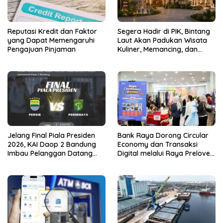
Reputasi Kredit dan Faktor
Segera Hadir di PIK, Bintang
yang Dapat Memengaruhi
Laut Akan Padukan Wisata
Pengajuan Pinjaman
Kuliner, Memancing, dan
Ruang Komunitas
Jelang Final Piala Presiden
Bank Raya Dorong Circular
2026, KAI Daop 2 Bandung
Economy dan Transaksi
Imbau Pelanggan Datang
Digital melalui Raya Preloved
Lebih Awal ke Stasiun
Bazaar Vol.2