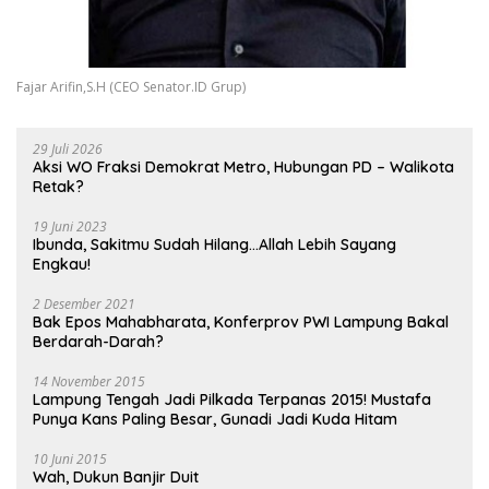
Fajar Arifin,S.H (CEO Senator.ID Grup)
29 Juli 2026
Aksi WO Fraksi Demokrat Metro, Hubungan PD – Walikota
Retak?
19 Juni 2023
Ibunda, Sakitmu Sudah Hilang…Allah Lebih Sayang
Engkau!
2 Desember 2021
Bak Epos Mahabharata, Konferprov PWI Lampung Bakal
Berdarah-Darah?
14 November 2015
Lampung Tengah Jadi Pilkada Terpanas 2015! Mustafa
Punya Kans Paling Besar, Gunadi Jadi Kuda Hitam
10 Juni 2015
Wah, Dukun Banjir Duit