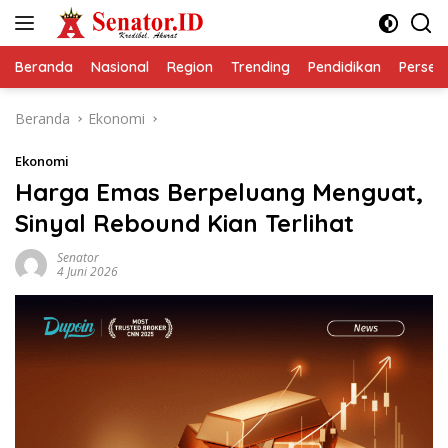
Langsung
ke
konten
Beranda
Nasional
Region
Trending
Pendidikan
Perseps
Beranda
Ekonomi
Ekonomi
Harga Emas Berpeluang Menguat,
Sinyal Rebound Kian Terlihat
Senator
4 Juni 2026