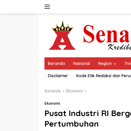
Langsung
ke
konten
Beranda
Nasional
Region
Tre
Disclaimer
Kode Etik Redaksi dan Per
Beranda
Ekonomi
Ekonomi
Pusat Industri RI Ber
Pertumbuhan