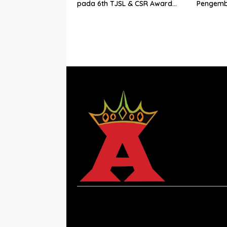
pada 6th TJSL & CSR Award
Pengemb
2026
Worksho
Berbasis