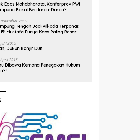
k Epos Mahabharata, Konferprov PWI
ampung Bakal Berdarah-Darah?
 November 2015
mpung Tengah Jadi Pilkada Terpanas
15! Mustafa Punya Kans Paling Besar,
nadi Jadi Kuda Hitam
 Juni 2015
h, Dukun Banjir Duit
 April 2015
au Dibawa Kemana Penegakan Hukum
ta?!
I