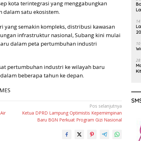
nsep kota terintegrasi yang menggabungkan
Ba
L
an dalam satu ekosistem.
14
i yang semakin kompleks, distribusi kawasan
La
20
kungan infrastruktur nasional, Subang kini mulai
Gu
baru dalam peta pertumbuhan industri
10
Wa
28
M
pusat pertumbuhan industri ke wilayah baru
Ki
 dalam beberapa tahun ke depan.
TIMES
SMS
Pos selanjutnya
Air
Ketua DPRD Lampung Optimistis Kepemimpinan
Baru BGN Perkuat Program Gizi Nasional