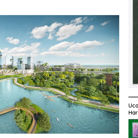
Uca
Har