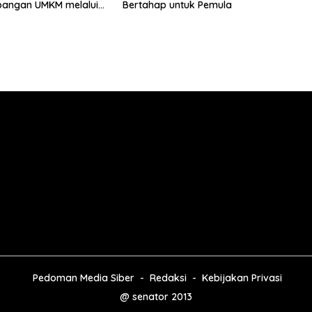
angan UMKM melalui
Bertahap untuk Pemula
p Pangan Sehat
 Minyak Sawit
Pedoman Media Siber
Redaksi
Kebijakan Privasi
@ senator 2013