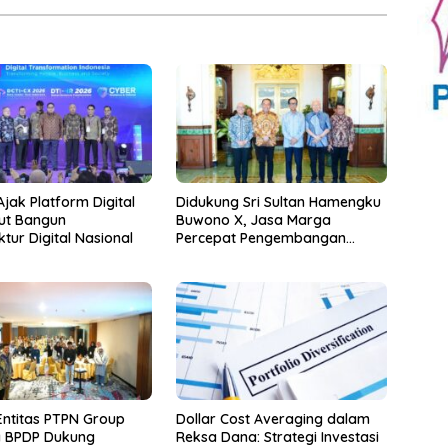
jak Platform Digital
Didukung Sri Sultan Hamengku
kut Bangun
Buwono X, Jasa Marga
ktur Digital Nasional
Percepat Pengembangan
Akses Bokoharjo Tol Jogja-
Solo untuk Dukung Konektivitas
DIY
Entitas PTPN Group
Dollar Cost Averaging dalam
 BPDP Dukung
Reksa Dana: Strategi Investasi