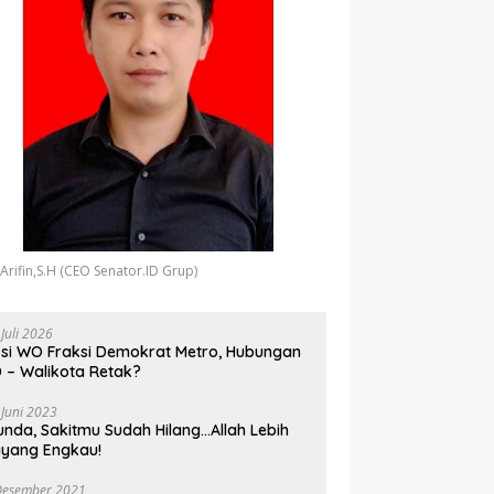
 Arifin,S.H (CEO Senator.ID Grup)
 Juli 2026
si WO Fraksi Demokrat Metro, Hubungan
 – Walikota Retak?
 Juni 2023
unda, Sakitmu Sudah Hilang…Allah Lebih
yang Engkau!
Desember 2021