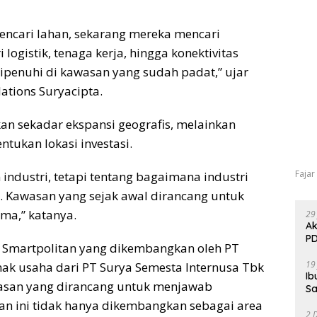
encari lahan, sekarang mereka mencari
 logistik, tenaga kerja, hingga konektivitas
dipenuhi di kawasan yang sudah padat,” ujar
ations Suryacipta.
an sekadar ekspansi geografis, melainkan
tukan lokasi investasi.
Fajar
industri, tetapi tentang bagaimana industri
 Kawasan yang sejak awal dirancang untuk
ama,” katanya.
29
Ak
PD
g Smartpolitan yang dikembangkan oleh PT
19
nak usaha dari PT Surya Semesta Internusa Tbk
Ib
awasan yang dirancang untuk menjawab
Sa
an ini tidak hanya dikembangkan sebagai area
2 