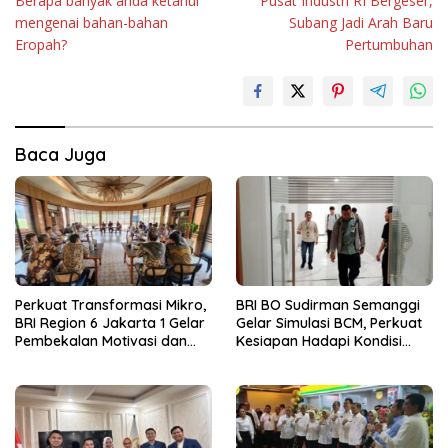
Berapa banyak anda ketahui
Pusat Industri RI Bergeser,
pos
mengenai bahan-bahan
Subang Jadi Arah Baru
Eropah?
Pertumbuhan
Baca Juga
Perkuat Transformasi Mikro,
BRI BO Sudirman Semanggi
BRI Region 6 Jakarta 1 Gelar
Gelar Simulasi BCM, Perkuat
Pembekalan Motivasi dan
Kesiapan Hadapi Kondisi
Sharing Session Bersama
Darurat
Direktur Mikro