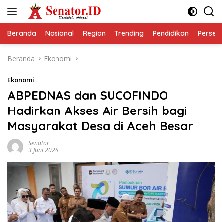
Langsung
ke
konten
Beranda
Nasional
Region
Trending
Pendidikan
Perseps
Beranda
Ekonomi
Ekonomi
ABPEDNAS dan SUCOFINDO
Hadirkan Akses Air Bersih bagi
Masyarakat Desa di Aceh Besar
Senator
3 Juni 2026