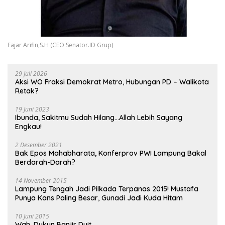
Fajar Arifin,S.H (CEO Senator.ID Grup)
29 Juli 2026
Aksi WO Fraksi Demokrat Metro, Hubungan PD – Walikota
Retak?
19 Juni 2023
Ibunda, Sakitmu Sudah Hilang…Allah Lebih Sayang
Engkau!
2 Desember 2021
Bak Epos Mahabharata, Konferprov PWI Lampung Bakal
Berdarah-Darah?
14 November 2015
Lampung Tengah Jadi Pilkada Terpanas 2015! Mustafa
Punya Kans Paling Besar, Gunadi Jadi Kuda Hitam
10 Juni 2015
Wah, Dukun Banjir Duit