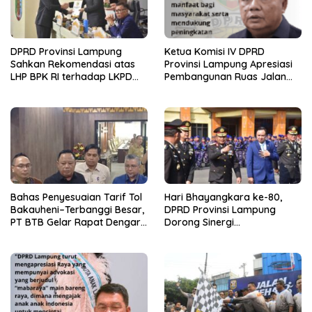
DPRD Provinsi Lampung
Ketua Komisi IV DPRD
Sahkan Rekomendasi atas
Provinsi Lampung Apresiasi
LHP BPK RI terhadap LKPD
Pembangunan Ruas Jalan
Pemerintah Provinsi
melalui Program IJD
Lampung Tahun Anggaran
2025
Bahas Penyesuaian Tarif Tol
Hari Bhayangkara ke-80,
Bakauheni–Terbanggi Besar,
DPRD Provinsi Lampung
PT BTB Gelar Rapat Dengar
Dorong Sinergi
Pendapat Bareng DPRD
Kelembagaan dengan Polri
Lampung