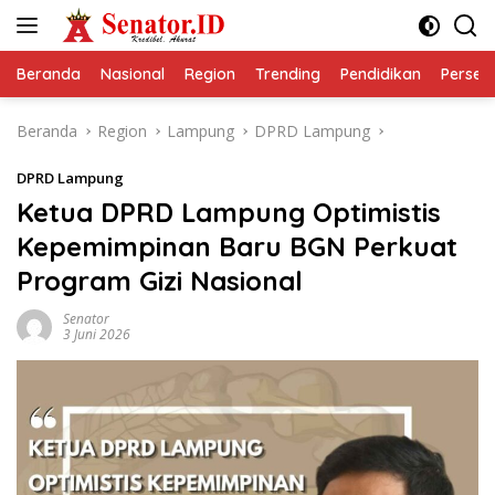
Langsung
ke
konten
Beranda
Nasional
Region
Trending
Pendidikan
Perseps
Beranda
Region
Lampung
DPRD Lampung
DPRD Lampung
Ketua DPRD Lampung Optimistis
Kepemimpinan Baru BGN Perkuat
Program Gizi Nasional
Senator
3 Juni 2026