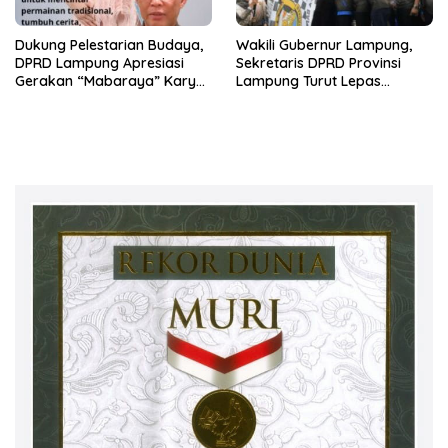
Dukung Pelestarian Budaya,
Wakili Gubernur Lampung,
DPRD Lampung Apresiasi
Sekretaris DPRD Provinsi
Gerakan “Mabaraya” Karya
Lampung Turut Lepas
Raya
Peserta Jalan Sehat HUT
Kota Bandar Lampung