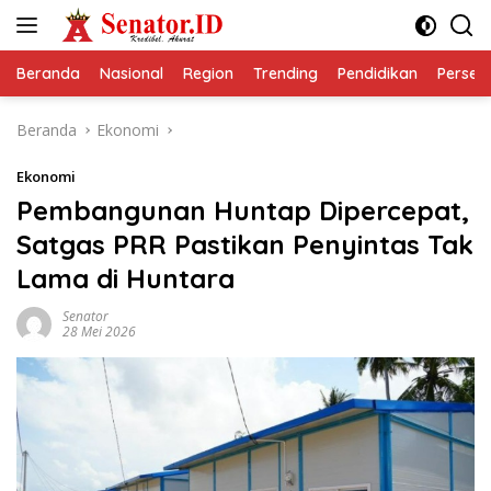
Langsung
ke
konten
Beranda
Nasional
Region
Trending
Pendidikan
Perseps
Beranda
Ekonomi
Ekonomi
Pembangunan Huntap Dipercepat,
Satgas PRR Pastikan Penyintas Tak
Lama di Huntara
Senator
28 Mei 2026