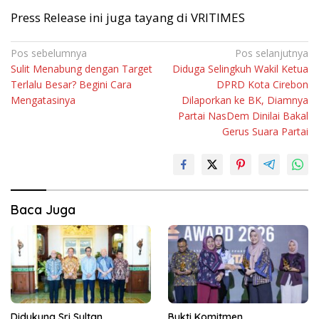
Press Release ini juga tayang di VRITIMES
Navigasi
Pos sebelumnya
Pos selanjutnya
Sulit Menabung dengan Target
Diduga Selingkuh Wakil Ketua
pos
Terlalu Besar? Begini Cara
DPRD Kota Cirebon
Mengatasinya
Dilaporkan ke BK, Diamnya
Partai NasDem Dinilai Bakal
Gerus Suara Partai
Baca Juga
Didukung Sri Sultan
Bukti Komitmen