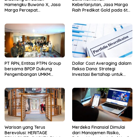
Hamengku Buwono X, Jasa
Keberlanjutan, Jasa Marga
Marga Percepat
Raih Predikat Gold pada 6th
Pengembangan Akses
TJSL & CSR Award 2026
Bokoharjo Tol Jogja-Solo
untuk Dukung Konektivitas
DIY
PT RPN, Entitas PTPN Group
Dollar Cost Averaging dalam
bersama BPDP Dukung
Reksa Dana: Strategi
Pengembangan UMKM
Investasi Bertahap untuk
melalui Workshop Pangan
Pemula
Sehat Berbasis Minyak Sawit
Warisan yang Terus
Merdeka Finansial Dimulai
Berevolusi: HERITAGE
dari Manajemen Risiko,