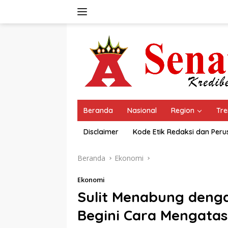
Langsung
ke
konten
Beranda
Nasional
Region
Tre
Disclaimer
Kode Etik Redaksi dan Per
Beranda
Ekonomi
Ekonomi
Sulit Menabung denga
Begini Cara Mengatas