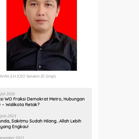
 Arifin,S.H (CEO Senator.ID Grup)
 Juli 2026
si WO Fraksi Demokrat Metro, Hubungan
 – Walikota Retak?
 Juni 2023
unda, Sakitmu Sudah Hilang…Allah Lebih
yang Engkau!
Desember 2021