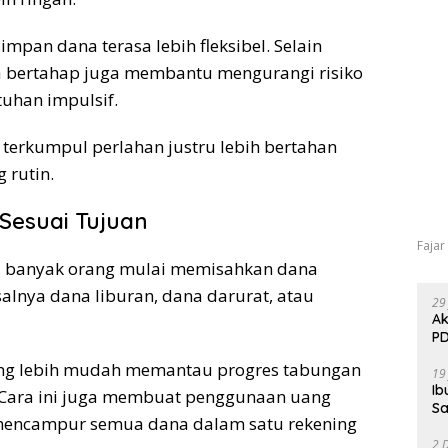
impan dana terasa lebih fleksibel. Selain
a bertahap juga membantu mengurangi risiko
uhan impulsif.
terkumpul perlahan justru lebih bertahan
 rutin.
Sesuai Tujuan
Fajar
h, banyak orang mulai memisahkan dana
alnya dana liburan, dana darurat, atau
29
Ak
PD
ng lebih mudah memantau progres tabungan
19
Ib
l. Cara ini juga membuat penggunaan uang
Sa
g mencampur semua dana dalam satu rekening
2 