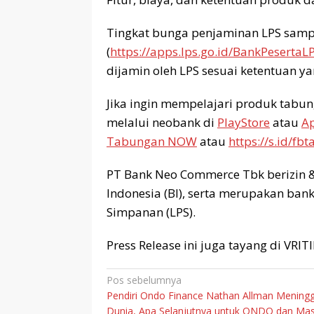
Tingkat bunga penjaminan LPS samp
(
https://apps.lps.go.id/BankPesertaLP
dijamin oleh LPS sesuai ketentuan y
Jika ingin mempelajari produk tabu
melalui neobank di
PlayStore
atau
Ap
Tabungan NOW
atau
https://s.id/f
PT Bank Neo Commerce Tbk berizin &
Indonesia (BI), serta merupakan ba
Simpanan (LPS).⁣
Press Release ini juga tayang di VRI
Navigasi
Pos sebelumnya
Pendiri Ondo Finance Nathan Allman Meningg
pos
Dunia, Apa Selanjutnya untuk ONDO dan Ma