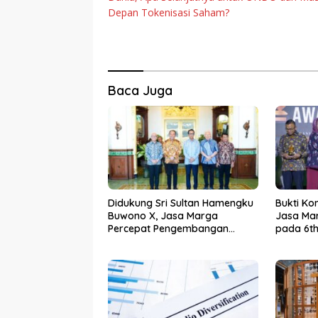
Depan Tokenisasi Saham?
Baca Juga
Didukung Sri Sultan Hamengku
Bukti Ko
Buwono X, Jasa Marga
Jasa Mar
Percepat Pengembangan
pada 6th
Akses Bokoharjo Tol Jogja-
2026
Solo untuk Dukung Konektivitas
DIY