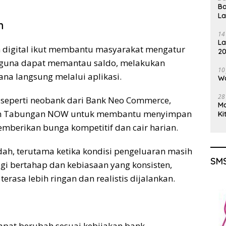
Ba
L
n
14
La
digital ikut membantu masyarakat mengatur
20
Gu
ngguna dapat memantau saldo, melakukan
10
ana langsung melalui aplikasi.
Wa
28
l seperti neobank dari Bank Neo Commerce,
M
an Tabungan NOW untuk membantu menyimpan
Ki
berikan bunga kompetitif dan cair harian.
h, terutama ketika kondisi pengeluaran masih
SMS
i bertahap dan kebiasaan yang konsisten,
asa lebih ringan dan realistis dijalankan.
dapat berubah sesuai kebijakan bank.