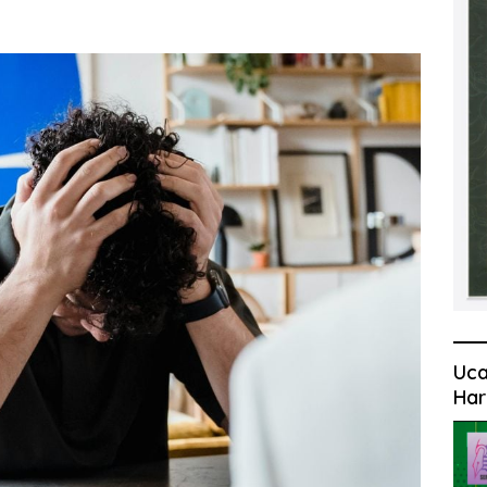
Uca
Har