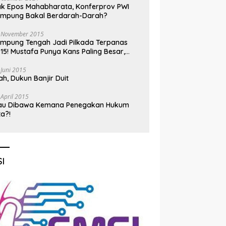
k Epos Mahabharata, Konferprov PWI
ampung Bakal Berdarah-Darah?
 November 2015
mpung Tengah Jadi Pilkada Terpanas
15! Mustafa Punya Kans Paling Besar,
nadi Jadi Kuda Hitam
 Juni 2015
h, Dukun Banjir Duit
 April 2015
au Dibawa Kemana Penegakan Hukum
ta?!
I