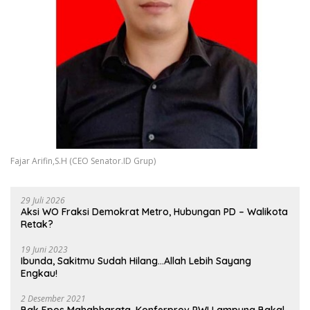
Fajar Arifin,S.H (CEO Senator.ID Grup)
29 Juli 2026
Aksi WO Fraksi Demokrat Metro, Hubungan PD – Walikota
Retak?
19 Juni 2023
Ibunda, Sakitmu Sudah Hilang…Allah Lebih Sayang
Engkau!
2 Desember 2021
Bak Epos Mahabharata, Konferprov PWI Lampung Bakal