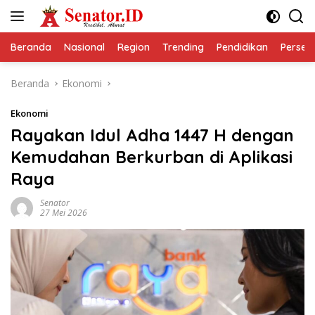
Langsung
ke
konten
Beranda
Nasional
Region
Trending
Pendidikan
Perseps
Beranda
Ekonomi
Ekonomi
Rayakan Idul Adha 1447 H dengan
Kemudahan Berkurban di Aplikasi
Raya
Senator
27 Mei 2026