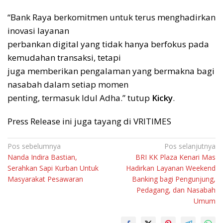
“Bank Raya berkomitmen untuk terus menghadirkan
inovasi layanan
perbankan digital yang tidak hanya berfokus pada
kemudahan transaksi, tetapi
juga memberikan pengalaman yang bermakna bagi
nasabah dalam setiap momen
penting, termasuk Idul Adha.” tutup
Kicky
.
Press Release ini juga tayang di VRITIMES
Navigasi
Pos sebelumnya
Pos selanjutnya
Nanda Indira Bastian,
BRI KK Plaza Kenari Mas
pos
Serahkan Sapi Kurban Untuk
Hadirkan Layanan Weekend
Masyarakat Pesawaran
Banking bagi Pengunjung,
Pedagang, dan Nasabah
Umum