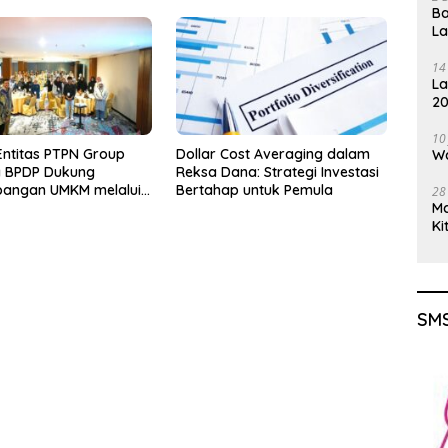
Solo untuk Dukung Konektivitas
Ba
DIY
L
14
La
20
Gu
10
Entitas PTPN Group
Dollar Cost Averaging dalam
Wa
 BPDP Dukung
Reksa Dana: Strategi Investasi
angan UMKM melalui
Bertahap untuk Pemula
28
M
p Pangan Sehat
Ki
 Minyak Sawit
SMS