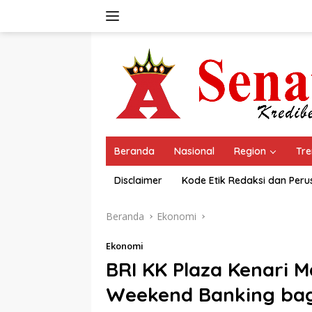
Langsung
ke
konten
Beranda
Nasional
Region
Tre
Disclaimer
Kode Etik Redaksi dan Per
Beranda
Ekonomi
Ekonomi
BRI KK Plaza Kenari 
Weekend Banking bag