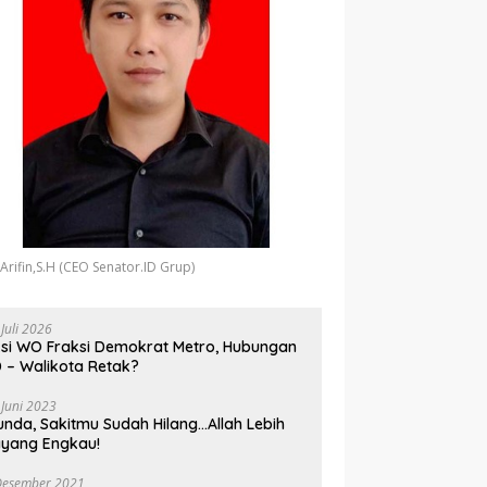
 Arifin,S.H (CEO Senator.ID Grup)
 Juli 2026
si WO Fraksi Demokrat Metro, Hubungan
 – Walikota Retak?
 Juni 2023
unda, Sakitmu Sudah Hilang…Allah Lebih
yang Engkau!
Desember 2021