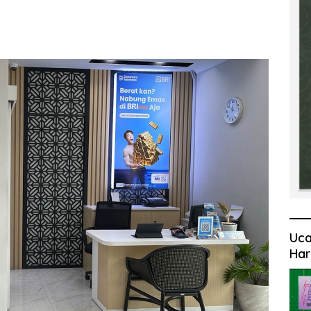
Uca
Har