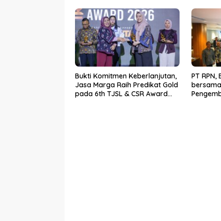
Bukti Komitmen Keberlanjutan,
PT RPN, 
Jasa Marga Raih Predikat Gold
bersama
pada 6th TJSL & CSR Award
Pengemb
2026
Worksho
Berbasis