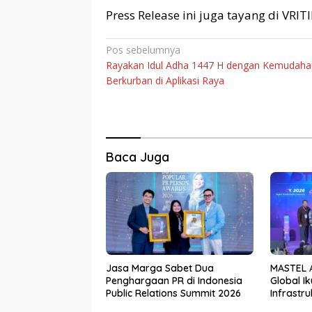
Press Release ini juga tayang di VRI
Navigasi
Pos sebelumnya
Rayakan Idul Adha 1447 H dengan Kemudaha
pos
Berkurban di Aplikasi Raya
Baca Juga
Jasa Marga Sabet Dua
MASTEL A
Penghargaan PR di Indonesia
Global I
Public Relations Summit 2026
Infrastru