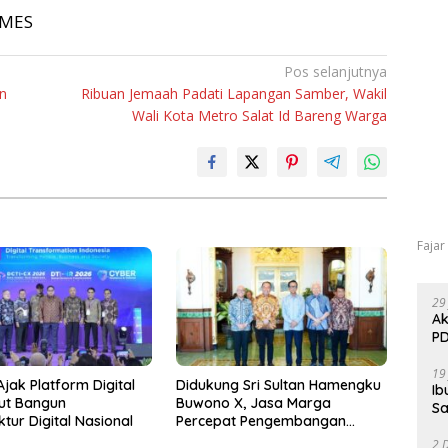
TIMES
Pos selanjutnya
n
Ribuan Jemaah Padati Lapangan Samber, Wakil
Wali Kota Metro Salat Id Bareng Warga
Fajar
29
Ak
PD
19
jak Platform Digital
Didukung Sri Sultan Hamengku
Ib
kut Bangun
Buwono X, Jasa Marga
Sa
ktur Digital Nasional
Percepat Pengembangan
Akses Bokoharjo Tol Jogja-
2 