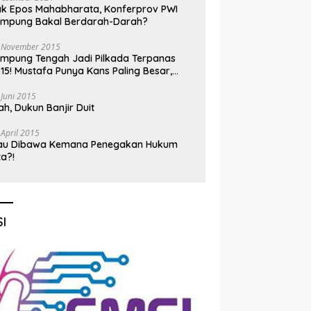
k Epos Mahabharata, Konferprov PWI
ampung Bakal Berdarah-Darah?
 November 2015
mpung Tengah Jadi Pilkada Terpanas
15! Mustafa Punya Kans Paling Besar,
nadi Jadi Kuda Hitam
 Juni 2015
h, Dukun Banjir Duit
 April 2015
au Dibawa Kemana Penegakan Hukum
ta?!
I