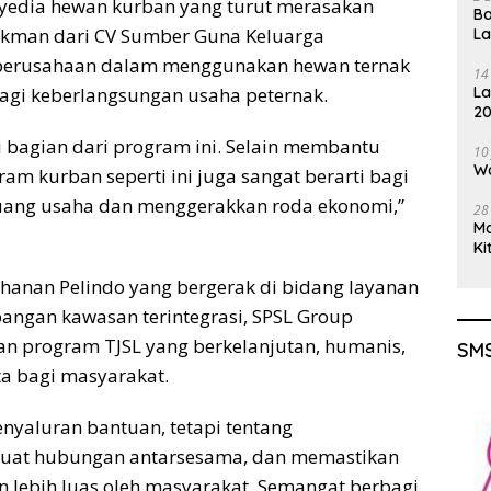
enyedia hewan kurban yang turut merasakan
Ba
ukman dari CV Sumber Guna Keluarga
L
perusahaan dalam menggunakan hewan ternak
14
La
agi keberlangsungan usaha peternak.
20
Gu
bagian dari program ini. Selain membantu
10
Wa
m kurban seperti ini juga sangat berarti bagi
uang usaha dan menggerakkan roda ekonomi,”
28
M
Ki
anan Pelindo yang bergerak di bidang layanan
gan kawasan terintegrasi, SPSL Group
n program TJSL yang berkelanjutan, humanis,
SMS
a bagi masyarakat.
nyaluran bantuan, tetapi tentang
uat hubungan antarsesama, dan memastikan
 lebih luas oleh masyarakat. Semangat berbagi