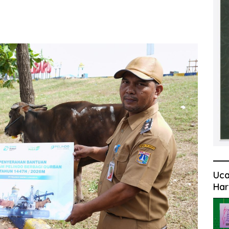
Uca
Har