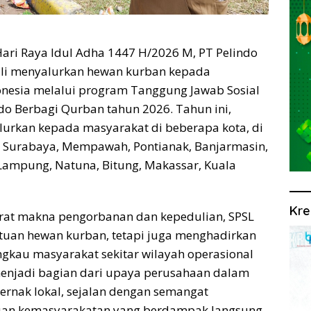
ri Raya Idul Adha 1447 H/2026 M, PT Pelindo
ali menyalurkan hewan kurban kepada
onesia melalui program Tanggung Jawab Sosial
ndo Berbagi Qurban tahun 2026. Tahun ini,
lurkan kepada masyarakat di beberapa kota, di
g, Surabaya, Mempawah, Pontianak, Banjarmasin,
Lampung, Natuna, Bitung, Makassar, Kuala
Kre
arat makna pengorbanan dan kepedulian, SPSL
tuan hewan kurban, tetapi juga menghadirkan
kau masyarakat sekitar wilayah operasional
menjadi bagian dari upaya perusahaan dalam
rnak lokal, sejalan dengan semangat
an kemasyarakatan yang berdampak langsung