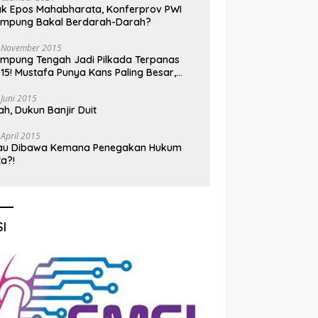
k Epos Mahabharata, Konferprov PWI
ampung Bakal Berdarah-Darah?
 November 2015
mpung Tengah Jadi Pilkada Terpanas
15! Mustafa Punya Kans Paling Besar,
nadi Jadi Kuda Hitam
 Juni 2015
h, Dukun Banjir Duit
 April 2015
au Dibawa Kemana Penegakan Hukum
ta?!
I