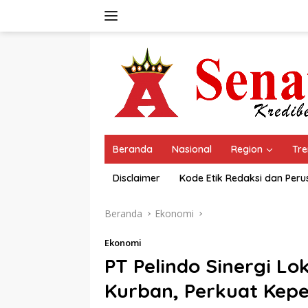
Langsung
ke
konten
Beranda
Nasional
Region
Tre
Disclaimer
Kode Etik Redaksi dan Per
Beranda
Ekonomi
Ekonomi
PT Pelindo Sinergi L
Kurban, Perkuat Kepe