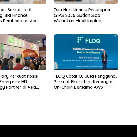
kasi Sektor Jadi
Dua Hari Menuju Penutupan
, BRI Finance
GIIAS 2026, Sudah Siap
is Pembiayaan Alat
Wujudkan Mobil Impian
rlanjut hingga Akhir
Bersama BRI Finance Belum?
lary Perkuat Posisi
FLOQ Catat 1,8 Juta Pengguna,
Enterprise HR
Perkuat Ekosistem Keuangan
gy Partner di Asia
On-Chain Bersama AWS
 melalui DTI-Cx 2026