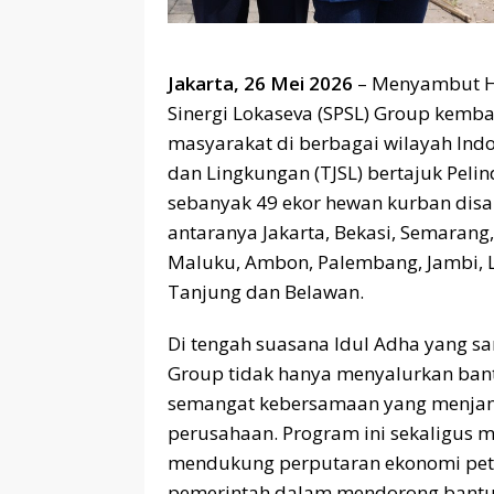
Jakarta, 26 Mei 2026
– Menyambut Ha
Sinergi Lokaseva (SPSL) Group kemb
masyarakat di berbagai wilayah Ind
dan Lingkungan (TJSL) bertajuk Peli
sebanyak 49 ekor hewan kurban disa
antaranya Jakarta, Bekasi, Semaran
Maluku, Ambon, Palembang, Jambi, 
Tanjung dan Belawan.
Di tengah suasana Idul Adha yang s
Group tidak hanya menyalurkan ban
semangat kebersamaan yang menjang
perusahaan. Program ini sekaligus 
mendukung perputaran ekonomi pete
pemerintah dalam mendorong bantu