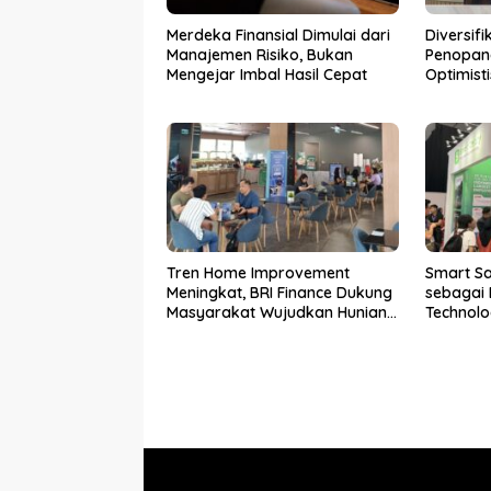
Merdeka Finansial Dimulai dari
Diversifi
Manajemen Risiko, Bukan
Penopang
Mengejar Imbal Hasil Cepat
Optimist
Berat Be
2026
Tren Home Improvement
Smart Sa
Meningkat, BRI Finance Dukung
sebagai 
Masyarakat Wujudkan Hunian
Technolo
Lebih Nyaman
Tenggara