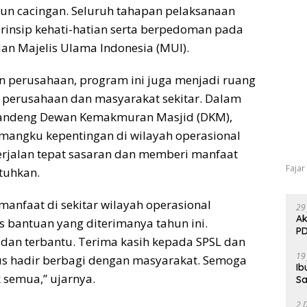
upun cacingan. Seluruh tahapan pelaksanaan
insip kehati-hatian serta berpedoman pada
an Majelis Ulama Indonesia (MUI).
 perusahaan, program ini juga menjadi ruang
perusahaan dan masyarakat sekitar. Dalam
andeng Dewan Kemakmuran Masjid (DKM),
emangku kepentingan di wilayah operasional
berjalan tepat sasaran dan memberi manfaat
Fajar
tuhkan.
anfaat di sekitar wilayah operasional
29
Ak
 bantuan yang diterimanya tahun ini.
PD
 dan terbantu. Terima kasih kepada SPSL dan
19
rus hadir berbagi dengan masyarakat. Semoga
Ib
semua,” ujarnya.
Sa
2 