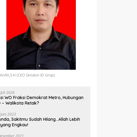
 Arifin,S.H (CEO Senator.ID Grup)
 Juli 2026
si WO Fraksi Demokrat Metro, Hubungan
 – Walikota Retak?
 Juni 2023
unda, Sakitmu Sudah Hilang…Allah Lebih
yang Engkau!
Desember 2021