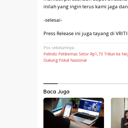
inilah yang ingin terus kami jaga d
-selesai-
Press Release ini juga tayang di VRI
Navigasi
Pos sebelumnya
Pelindo Petikemas Setor Rp1,73 Triliun ke Ne
pos
Dukung Fiskal Nasional
Baca Juga