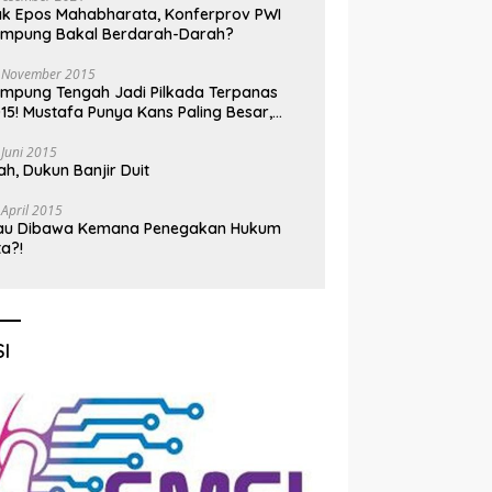
k Epos Mahabharata, Konferprov PWI
ampung Bakal Berdarah-Darah?
 November 2015
mpung Tengah Jadi Pilkada Terpanas
15! Mustafa Punya Kans Paling Besar,
nadi Jadi Kuda Hitam
 Juni 2015
h, Dukun Banjir Duit
 April 2015
au Dibawa Kemana Penegakan Hukum
ta?!
I