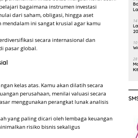
Ba
pelajari bagaimana instrumen investasi
L
ulai dari saham, obligasi, hingga aset
14
 mendalam ini sangat krusial agar kamu
La
20
Gu
erdiversifikasi secara internasional dan
10
i pasar global.
Wa
28
ial
M
Ki
gan kelas atas. Kamu akan dilatih secara
uangan perusahaan, menilai valuasi secara
SMS
pasar menggunakan perangkat lunak analisis
lah yang paling dicari oleh lembaga keuangan
malkan risiko bisnis sekaligus