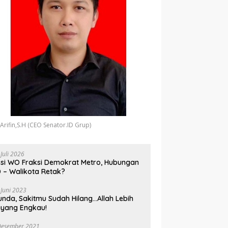
 Arifin,S.H (CEO Senator.ID Grup)
 Juli 2026
si WO Fraksi Demokrat Metro, Hubungan
 – Walikota Retak?
 Juni 2023
unda, Sakitmu Sudah Hilang…Allah Lebih
yang Engkau!
Desember 2021