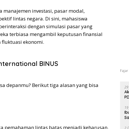
a manajemen investasi, pasar modal,
tif lintas negara. Di sini, mahasiswa
s berinteraksi dengan simulasi pasar yang
eka terbiasa mengambil keputusan finansial
h fluktuasi ekonomi.
International BINUS
Fajar
a depanmu? Berikut tiga alasan yang bisa
29
Ak
PD
19
Ib
Sa
gga pemahaman lintas batas menjadi keharusan.
2 