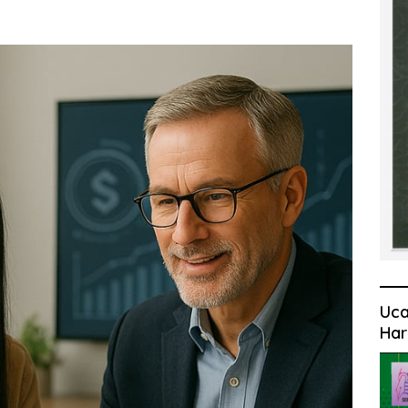
Uca
Har