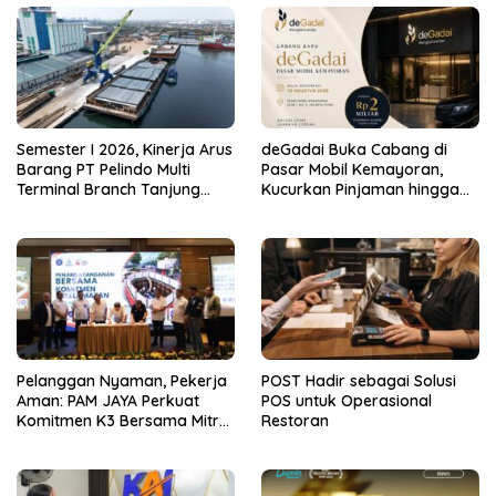
Semester I 2026, Kinerja Arus
deGadai Buka Cabang di
Barang PT Pelindo Multi
Pasar Mobil Kemayoran,
Terminal Branch Tanjung
Kucurkan Pinjaman hingga
Emas Meningkat 13%
Rp2 Miliar untuk Showroom
Pelanggan Nyaman, Pekerja
POST Hadir sebagai Solusi
Aman: PAM JAYA Perkuat
POS untuk Operasional
Komitmen K3 Bersama Mitra
Restoran
Kerja