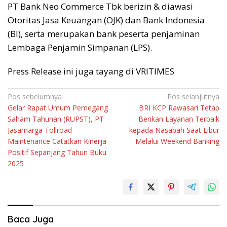
PT Bank Neo Commerce Tbk berizin & diawasi
Otoritas Jasa Keuangan (OJK) dan Bank Indonesia
(BI), serta merupakan bank peserta penjaminan
Lembaga Penjamin Simpanan (LPS).⁣
Press Release ini juga tayang di VRITIMES
Navigasi
Pos sebelumnya
Pos selanjutnya
Gelar Rapat Umum Pemegang
BRI KCP Rawasari Tetap
pos
Saham Tahunan (RUPST), PT
Berikan Layanan Terbaik
Jasamarga Tollroad
kepada Nasabah Saat Libur
Maintenance Catatkan Kinerja
Melalui Weekend Banking
Positif Sepanjang Tahun Buku
2025
Baca Juga