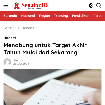
Langsung
ke
konten
Beranda
Nasional
Region
Trending
Pendidikan
Perseps
Beranda
Ekonomi
Ekonomi
Menabung untuk Target Akhir
Tahun Mulai dari Sekarang
Senator
25 Mei 2026