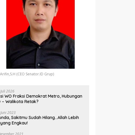
 Arifin,S.H (CEO Senator.ID Grup)
 Juli 2026
si WO Fraksi Demokrat Metro, Hubungan
 – Walikota Retak?
 Juni 2023
unda, Sakitmu Sudah Hilang…Allah Lebih
yang Engkau!
Desember 2021