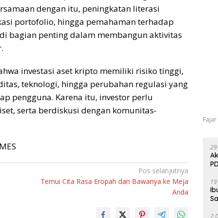
samaan dengan itu, peningkatan literasi
ikasi portofolio, hingga pemahaman terhadap
jadi bagian penting dalam membangun aktivitas
.
wa investasi aset kripto memiliki risiko tinggi,
iditas, teknologi, hingga perubahan regulasi yang
ap pengguna. Karena itu, investor perlu
iset, serta berdiskusi dengan komunitas-
Fajar
TIMES
29
Ak
PD
Pos selanjutnya
Temui Cita Rasa Eropah dan Bawanya ke Meja
19
Ib
Anda
Sa
2 