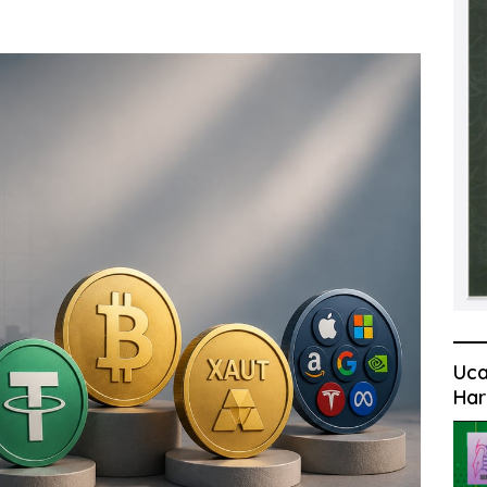
Uca
Har