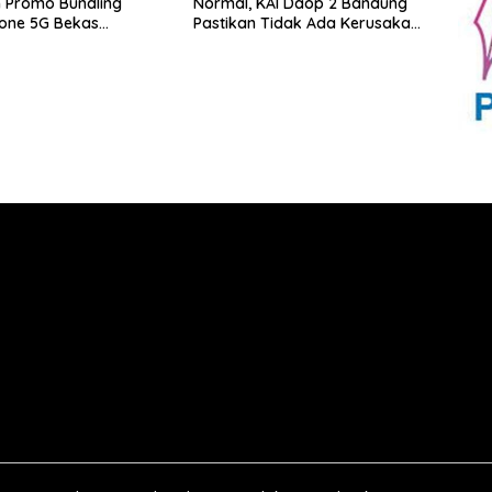
 Promo Bundling
Normal, KAI Daop 2 Bandung
one 5G Bekas
Pastikan Tidak Ada Kerusakan
tas dengan Bonus
Prasarana maupun
ngga 300 GB
Infrastruktur Operasional
Pasca Gempa Pangandaran