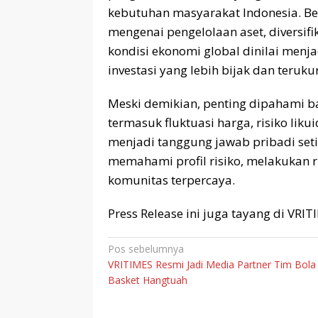
kebutuhan masyarakat Indonesia. Ber
mengenai pengelolaan aset, diversif
kondisi ekonomi global dinilai men
investasi yang lebih bijak dan terukur
Meski demikian, penting dipahami bah
termasuk fluktuasi harga, risiko liku
menjadi tanggung jawab pribadi seti
memahami profil risiko, melakukan r
komunitas terpercaya.
Press Release ini juga tayang di VRI
Navigasi
Pos sebelumnya
VRITIMES Resmi Jadi Media Partner Tim Bola
pos
Basket Hangtuah