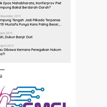
k Epos Mahabharata, Konferprov PWI
ampung Bakal Berdarah-Darah?
 November 2015
mpung Tengah Jadi Pilkada Terpanas
15! Mustafa Punya Kans Paling Besar,
nadi Jadi Kuda Hitam
 Juni 2015
h, Dukun Banjir Duit
 April 2015
au Dibawa Kemana Penegakan Hukum
ta?!
I