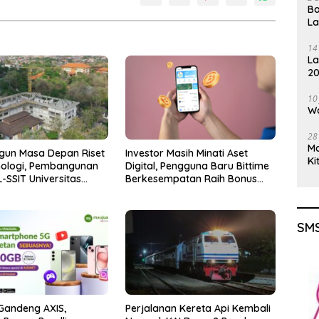
Ba
L
14
La
20
Gu
10
Wa
28
M
un Masa Depan Riset
Investor Masih Minati Aset
Ki
nologi, Pembangunan
Digital, Pengguna Baru Bittime
-SSIT Universitas
Berkesempatan Raih Bonus
Capai Progres 47,11%
Bitcoin
SMS
Gandeng AXIS,
Perjalanan Kereta Api Kembali