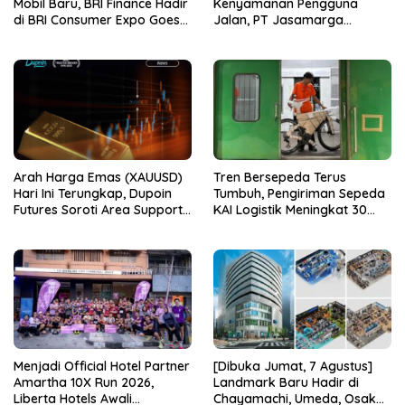
Mobil Baru, BRI Finance Hadir
Kenyamanan Pengguna
di BRI Consumer Expo Goes
Jalan, PT Jasamarga
to Summarecon Bekasi
Tollroad Maintenance
Laksanakan Pekerjaan
Preservasi di Ruas Jalan Tol
Jagorawi
Arah Harga Emas (XAUUSD)
Tren Bersepeda Terus
Hari Ini Terungkap, Dupoin
Tumbuh, Pengiriman Sepeda
Futures Soroti Area Support
KAI Logistik Meningkat 30
Krusial
Persen
Menjadi Official Hotel Partner
[Dibuka Jumat, 7 Agustus]
Amartha 10X Run 2026,
Landmark Baru Hadir di
Liberta Hotels Awali
Chayamachi, Umeda, Osaka!