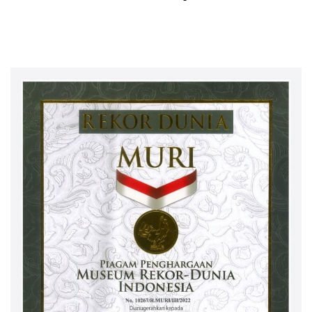
Rangkaian dengan Amartha
“Alpen OSAKA”, Toko
Speed Run di Blok M
Unggulan Olahraga Bebas
Pajak Terbesar di Jepang
Bagian Barat, Resmi Dibuka