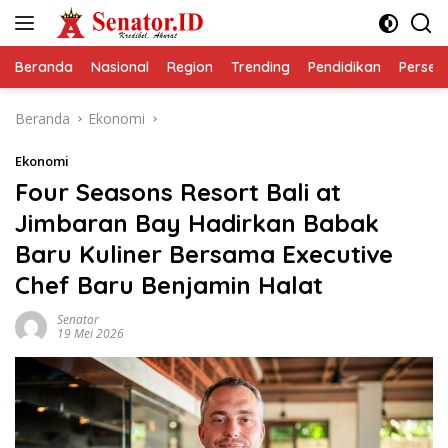
Langsung
ke
konten
Beranda
Nasional
Region
Trending
Pendidikan
Perseps
Beranda
Ekonomi
Ekonomi
Four Seasons Resort Bali at
Jimbaran Bay Hadirkan Babak
Baru Kuliner Bersama Executive
Chef Baru Benjamin Halat
Senator
19 Mei 2026