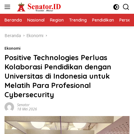
Langsung
ke
konten
Beranda
Nasional
Region
Trending
Pendidikan
Perseps
Beranda
Ekonomi
Ekonomi
Positive Technologies Perluas
Kolaborasi Pendidikan dengan
Universitas di Indonesia untuk
Melatih Para Profesional
Cybersecurity
Senator
18 Mei 2026