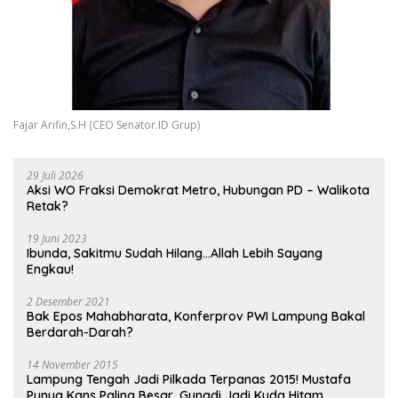
Fajar Arifin,S.H (CEO Senator.ID Grup)
29 Juli 2026
Aksi WO Fraksi Demokrat Metro, Hubungan PD – Walikota
Retak?
19 Juni 2023
Ibunda, Sakitmu Sudah Hilang…Allah Lebih Sayang
Engkau!
2 Desember 2021
Bak Epos Mahabharata, Konferprov PWI Lampung Bakal
Berdarah-Darah?
14 November 2015
Lampung Tengah Jadi Pilkada Terpanas 2015! Mustafa
Punya Kans Paling Besar, Gunadi Jadi Kuda Hitam