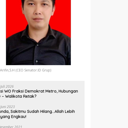
 Arifin,S.H (CEO Senator.ID Grup)
 Juli 2026
si WO Fraksi Demokrat Metro, Hubungan
 – Walikota Retak?
 Juni 2023
unda, Sakitmu Sudah Hilang…Allah Lebih
yang Engkau!
Desember 2021