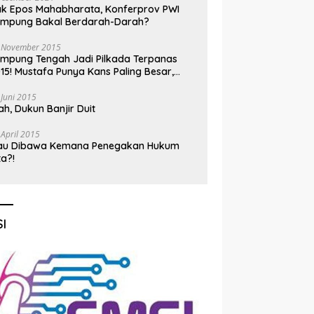
k Epos Mahabharata, Konferprov PWI
ampung Bakal Berdarah-Darah?
 November 2015
mpung Tengah Jadi Pilkada Terpanas
15! Mustafa Punya Kans Paling Besar,
nadi Jadi Kuda Hitam
 Juni 2015
h, Dukun Banjir Duit
 April 2015
au Dibawa Kemana Penegakan Hukum
ta?!
I