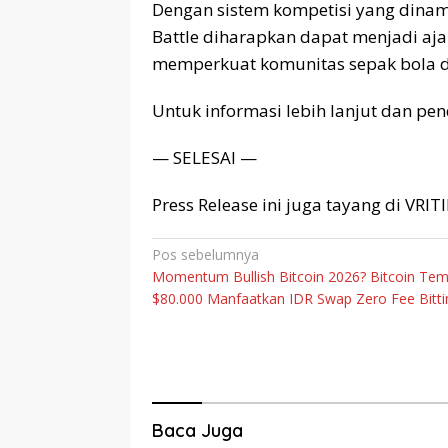
Dengan sistem kompetisi yang dinami
Battle diharapkan dapat menjadi aja
memperkuat komunitas sepak bola dig
Untuk informasi lebih lanjut dan pen
— SELESAI —
Press Release ini juga tayang di VRI
Navigasi
Pos sebelumnya
Momentum Bullish Bitcoin 2026? Bitcoin Te
pos
$80.000 Manfaatkan IDR Swap Zero Fee Bitt
Baca Juga