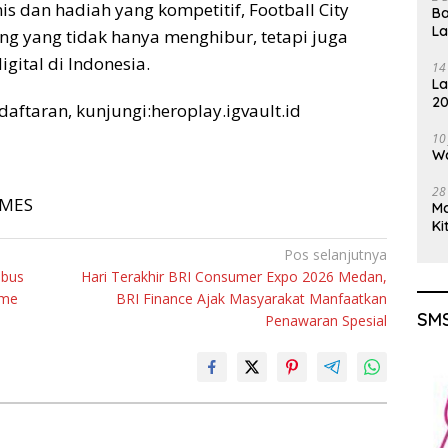
s dan hadiah yang kompetitif, Football City
Ba
L
ng yang tidak hanya menghibur, tetapi juga
ital di Indonesia.
14
La
20
daftaran, kunjungi:heroplay.igvault.id
Gu
10
Wa
28
TIMES
M
Ki
Pos selanjutnya
mbus
Hari Terakhir BRI Consumer Expo 2026 Medan,
ime
BRI Finance Ajak Masyarakat Manfaatkan
SMS
Penawaran Spesial