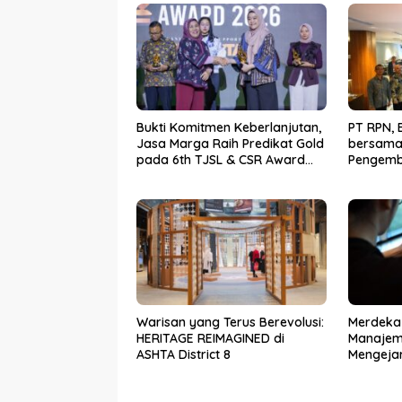
Bukti Komitmen Keberlanjutan,
PT RPN, 
Jasa Marga Raih Predikat Gold
bersama
pada 6th TJSL & CSR Award
Pengemb
2026
Worksho
Berbasis
Warisan yang Terus Berevolusi:
Merdeka 
HERITAGE REIMAGINED di
Manajemen 
ASHTA District 8
Mengejar