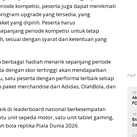
iode kompetisi, peserta juga dapat menikmati
program upgrade yang tersedia, yang
et yang dipilih. Peserta harus
sepanjang periode kompetisi untuk tetap
, sesuai dengan syarat dan ketentuan yang
n berbagai hadiah menarik sepanjang periode
erta dengan skor tertinggi akan mendapatkan
Fajar
u, satu peserta dengan performa terbaik setiap
paket merchandise dari Adidas, OlahBola, dan
29
Ak
PD
baik di leaderboard nasional berkesempatan
19
 unit sepeda motor, satu unit tablet gaming,
Ib
Sa
ah bola replika Piala Dunia 2026.
2 