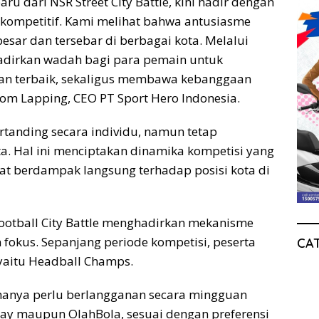
aru dari NSR Street City Battle, kini hadir dengan
kompetitif. Kami melihat bahwa antusiasme
besar dan tersebar di berbagai kota. Melalui
ghadirkan wadah bagi para pemain untuk
n terbaik, sekaligus membawa kebanggaan
Tom Lapping, CEO PT Sport Hero Indonesia.
ertanding secara individu, namun tetap
ta. Hal ini menciptakan dinamika kompetisi yang
at berdampak langsung terhadap posisi kota di
ootball City Battle menghadirkan mekanisme
fokus. Sepanjang periode kompetisi, peserta
CA
aitu Headball Champs.
 hanya perlu berlangganan secara mingguan
lay maupun OlahBola, sesuai dengan preferensi