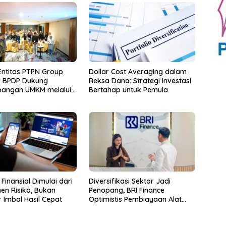
Entitas PTPN Group
Dollar Cost Averaging dalam
 BPDP Dukung
Reksa Dana: Strategi Investasi
angan UMKM melalui
Bertahap untuk Pemula
p Pangan Sehat
 Minyak Sawit
Finansial Dimulai dari
Diversifikasi Sektor Jadi
Risiko, Bukan
Penopang, BRI Finance
 Imbal Hasil Cepat
Optimistis Pembiayaan Alat
Berat Berlanjut hingga Akhir
2026