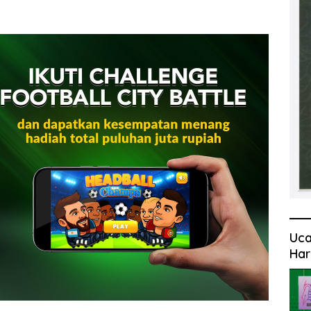
Uca
Har