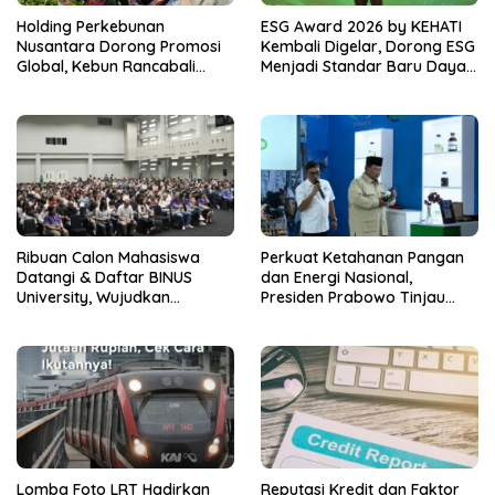
Holding Perkebunan
ESG Award 2026 by KEHATI
Nusantara Dorong Promosi
Kembali Digelar, Dorong ESG
Global, Kebun Rancabali
Menjadi Standar Baru Daya
PTPN I Jadi Sorotan Media
Saing Bisnis Indonesia
Amerika Serikat
Ribuan Calon Mahasiswa
Perkuat Ketahanan Pangan
Datangi & Daftar BINUS
dan Energi Nasional,
University, Wujudkan
Presiden Prabowo Tinjau
Langkah Awal Menuju Karier
Hilirisasi Bioetanol PTPN I
Global
(Persero), Subholding
Perkebunan Nusantara
Lomba Foto LRT Hadirkan
Reputasi Kredit dan Faktor