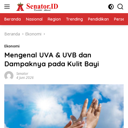
Langsung
ke
konten
Beranda
Nasional
Region
Trending
Pendidikan
Perseps
Beranda
Ekonomi
Ekonomi
Mengenal UVA & UVB dan
Dampaknya pada Kulit Bayi
Senator
4 Juni 2026