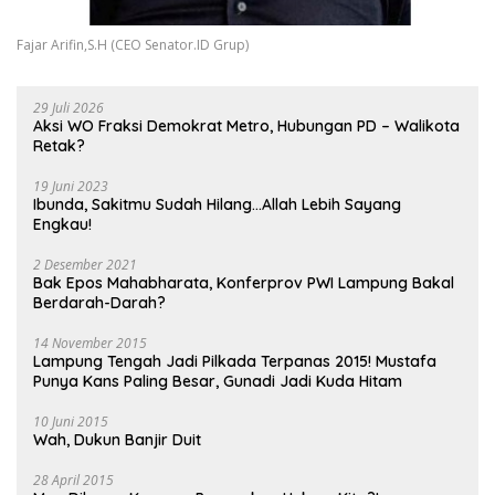
Fajar Arifin,S.H (CEO Senator.ID Grup)
29 Juli 2026
Aksi WO Fraksi Demokrat Metro, Hubungan PD – Walikota
Retak?
19 Juni 2023
Ibunda, Sakitmu Sudah Hilang…Allah Lebih Sayang
Engkau!
2 Desember 2021
Bak Epos Mahabharata, Konferprov PWI Lampung Bakal
Berdarah-Darah?
14 November 2015
Lampung Tengah Jadi Pilkada Terpanas 2015! Mustafa
Punya Kans Paling Besar, Gunadi Jadi Kuda Hitam
10 Juni 2015
Wah, Dukun Banjir Duit
28 April 2015