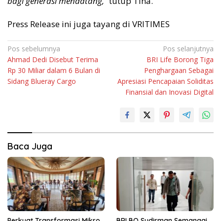
bagi generasi mendatang,”
tutup Tina.
Press Release ini juga tayang di VRITIMES
Navigasi
Pos sebelumnya
Pos selanjutnya
Ahmad Dedi Disebut Terima
BRI Life Borong Tiga
pos
Rp 30 Miliar dalam 6 Bulan di
Penghargaan Sebagai
Sidang Blueray Cargo
Apresiasi Pencapaian Soliditas
Finansial dan Inovasi Digital
Baca Juga
Perkuat Transformasi Mikro,
BRI BO Sudirman Semanggi