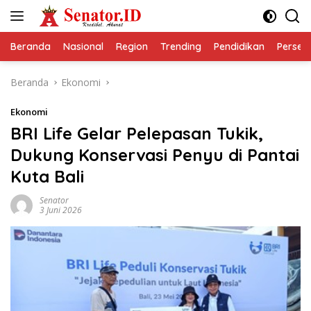
Langsung
ke
konten
Beranda
Nasional
Region
Trending
Pendidikan
Perseps
Beranda
Ekonomi
Ekonomi
BRI Life Gelar Pelepasan Tukik,
Dukung Konservasi Penyu di Pantai
Kuta Bali
Senator
3 Juni 2026