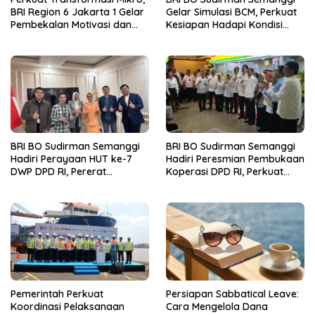
BRI Region 6 Jakarta 1 Gelar
Gelar Simulasi BCM, Perkuat
Pembekalan Motivasi dan
Kesiapan Hadapi Kondisi
Sharing Session Bersama
Darurat
Direktur Mikro
BRI BO Sudirman Semanggi
BRI BO Sudirman Semanggi
Hadiri Perayaan HUT ke-7
Hadiri Peresmian Pembukaan
DWP DPD RI, Pererat
Koperasi DPD RI, Perkuat
Silaturahmi dan Sinergi
Sinergi dan Kolaborasi
Pemerintah Perkuat
Persiapan Sabbatical Leave:
Koordinasi Pelaksanaan
Cara Mengelola Dana