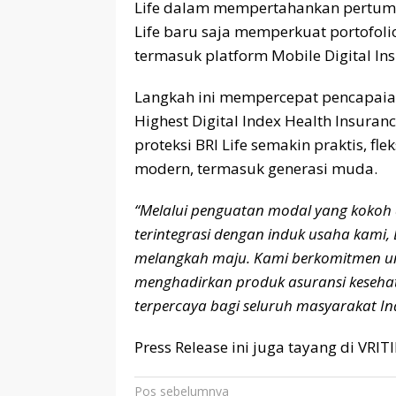
Life dalam mempertahankan pertumbuh
Life baru saja memperkuat portofol
termasuk platform Mobile Digital In
Langkah ini mempercepat pencapaia
Highest Digital Index Health Insur
proteksi BRI Life semakin praktis, f
modern, termasuk generasi muda.
“Melalui penguatan modal yang kokoh d
terintegrasi dengan induk usaha kami, B
melangkah maju. Kami berkomitmen un
menghadirkan produk asuransi kesehat
terpercaya bagi seluruh masyarakat In
Press Release ini juga tayang di VRI
Navigasi
Pos sebelumnya