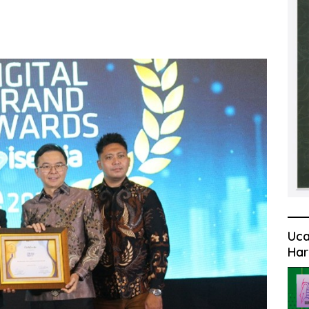
Uca
Har