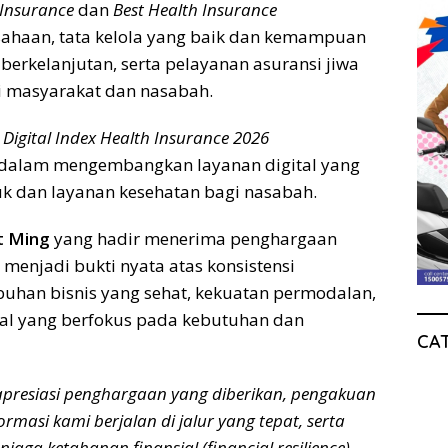
e Insurance
dan
Best Health Insurance
sahaan, tata kelola yang baik dan kemampuan
erkelanjutan, serta pelayanan asuransi jiwa
gi masyarakat dan nasabah.
 Digital Index Health Insurance 2026
e dalam mengembangkan layanan digital yang
 dan layanan kesehatan bagi nasabah.
t Ming
yang hadir menerima penghargaan
enjadi bukti nyata atas konsistensi
han bisnis yang sehat, kekuatan permodalan,
ital yang berfokus pada kebutuhan dan
CA
presiasi penghargaan yang diberikan, pengakuan
rmasi kami berjalan di jalur yang tepat, serta
a ketahanan finansial (financial resilience)