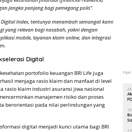
an jangka panjang bagi pemegang polis”
.
 Digital Index, tentunya menambah semangat kami
ogi yang relevan bagi nasabah, yakni dengan
likasi mobile, layanan klaim online, dan integrasi
m.
elerasi Digital
kesehatan portofolio keuangan BRI Life juga
Fajar
erhasil menjaga rasio klaim dan manfaat di level
a rasio klaim industri asuransi jiwa nasional
29
Ak
i mencerminkan manajemen risiko dan proses
PD
rta berorientasi pada nilai perlindungan yang
19
Ib
Sa
formasi digital menjadi kunci utama bagi BRI
2 