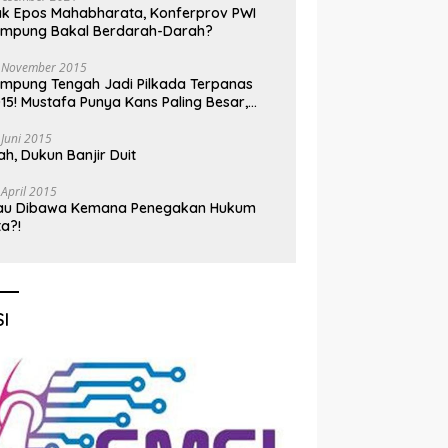
k Epos Mahabharata, Konferprov PWI
ampung Bakal Berdarah-Darah?
 November 2015
mpung Tengah Jadi Pilkada Terpanas
15! Mustafa Punya Kans Paling Besar,
nadi Jadi Kuda Hitam
 Juni 2015
h, Dukun Banjir Duit
 April 2015
au Dibawa Kemana Penegakan Hukum
ta?!
I