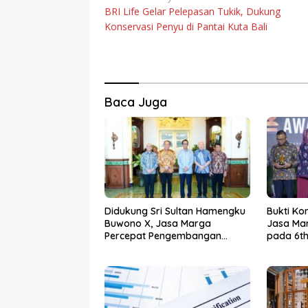
BRI Life Gelar Pelepasan Tukik, Dukung
pos
Konservasi Penyu di Pantai Kuta Bali
Baca Juga
Didukung Sri Sultan Hamengku
Bukti Ko
Buwono X, Jasa Marga
Jasa Mar
Percepat Pengembangan
pada 6th
Akses Bokoharjo Tol Jogja-
2026
Solo untuk Dukung Konektivitas
DIY