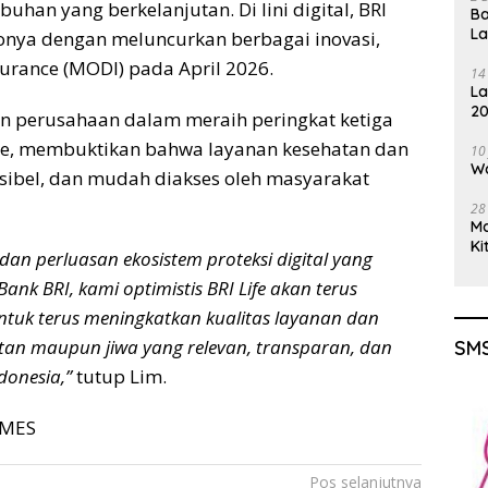
an yang berkelanjutan. Di lini digital, BRI
Ba
L
ionya dengan meluncurkan berbagai inovasi,
surance (MODI) pada April 2026.
14
La
20
n perusahaan dalam meraih peringkat ketiga
Gu
ance, membuktikan bahwa layanan kesehatan dan
10
Wa
leksibel, dan mudah diakses oleh masyarakat
28
M
Ki
an perluasan ekosistem proteksi digital yang
ank BRI, kami optimistis BRI Life akan terus
tuk terus meningkatkan kualitas layanan dan
an maupun jiwa yang relevan, transparan, dan
SMS
donesia,”
tutup Lim.
TIMES
Pos selanjutnya