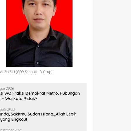
 Arifin,S.H (CEO Senator.ID Grup)
 Juli 2026
si WO Fraksi Demokrat Metro, Hubungan
 – Walikota Retak?
 Juni 2023
unda, Sakitmu Sudah Hilang…Allah Lebih
yang Engkau!
Desember 2021