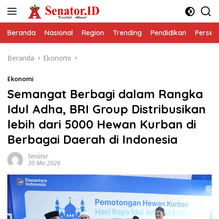
Langsung
ke
konten
Beranda
Nasional
Region
Trending
Pendidikan
Perseps
Beranda
Ekonomi
Ekonomi
Semangat Berbagi dalam Rangka
Idul Adha, BRI Group Distribusikan
lebih dari 5000 Hewan Kurban di
Berbagai Daerah di Indonesia
Senator
30 Mei 2026