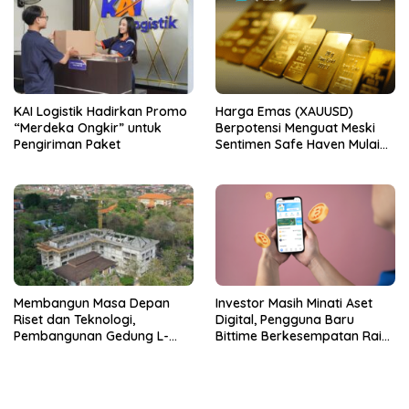
KAI Logistik Hadirkan Promo
Harga Emas (XAUUSD)
“Merdeka Ongkir” untuk
Berpotensi Menguat Meski
Pengiriman Paket
Sentimen Safe Haven Mulai
Berkurang
Membangun Masa Depan
Investor Masih Minati Aset
Riset dan Teknologi,
Digital, Pengguna Baru
Pembangunan Gedung L-
Bittime Berkesempatan Raih
SSIT Universitas Udayana
Bonus Bitcoin
Capai Progres 47,11%