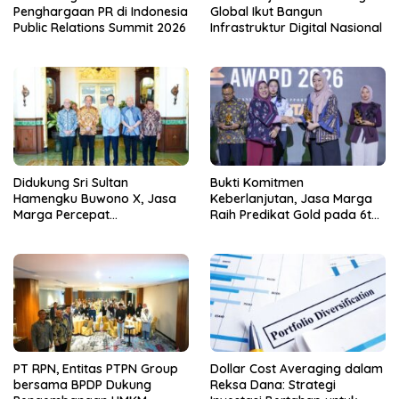
Penghargaan PR di Indonesia
Global Ikut Bangun
Public Relations Summit 2026
Infrastruktur Digital Nasional
Didukung Sri Sultan
Bukti Komitmen
Hamengku Buwono X, Jasa
Keberlanjutan, Jasa Marga
Marga Percepat
Raih Predikat Gold pada 6th
Pengembangan Akses
TJSL & CSR Award 2026
Bokoharjo Tol Jogja-Solo
untuk Dukung Konektivitas
DIY
PT RPN, Entitas PTPN Group
Dollar Cost Averaging dalam
bersama BPDP Dukung
Reksa Dana: Strategi