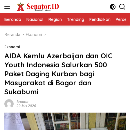
Langsung
ke
konten
Beranda
Nasional
Region
Trending
Pendidikan
Perseps
Beranda
Ekonomi
Ekonomi
AIDA Kemlu Azerbaijan dan OIC
Youth Indonesia Salurkan 500
Paket Daging Kurban bagi
Masyarakat di Bogor dan
Sukabumi
Senator
29 Mei 2026