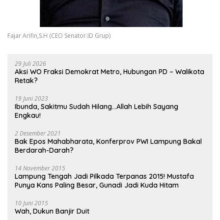
Fajar Arifin,S.H (CEO Senator.ID Grup)
29 Juli 2026
Aksi WO Fraksi Demokrat Metro, Hubungan PD – Walikota
Retak?
19 Juni 2023
Ibunda, Sakitmu Sudah Hilang…Allah Lebih Sayang
Engkau!
2 Desember 2021
Bak Epos Mahabharata, Konferprov PWI Lampung Bakal
Berdarah-Darah?
14 November 2015
Lampung Tengah Jadi Pilkada Terpanas 2015! Mustafa
Punya Kans Paling Besar, Gunadi Jadi Kuda Hitam
10 Juni 2015
Wah, Dukun Banjir Duit