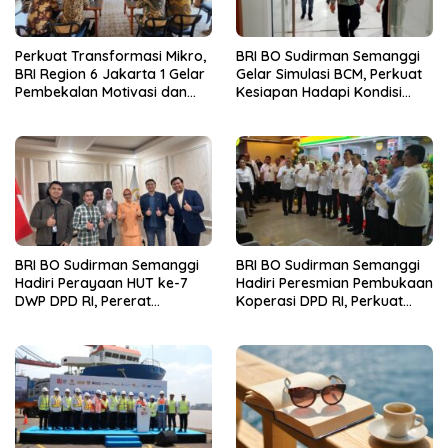
Perkuat Transformasi Mikro,
BRI BO Sudirman Semanggi
BRI Region 6 Jakarta 1 Gelar
Gelar Simulasi BCM, Perkuat
Pembekalan Motivasi dan
Kesiapan Hadapi Kondisi
Sharing Session Bersama
Darurat
Direktur Mikro
BRI BO Sudirman Semanggi
BRI BO Sudirman Semanggi
Hadiri Perayaan HUT ke-7
Hadiri Peresmian Pembukaan
DWP DPD RI, Pererat
Koperasi DPD RI, Perkuat
Silaturahmi dan Sinergi
Sinergi dan Kolaborasi