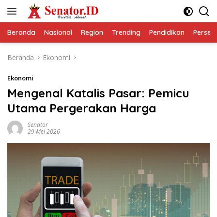
Langsung
ke
konten
Beranda
Nasional
Region
Trending
Pendidikan
Perseps
Beranda
Ekonomi
Ekonomi
Mengenal Katalis Pasar: Pemicu
Utama Pergerakan Harga
Senator
29 Mei 2026