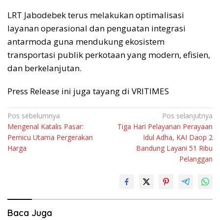
LRT Jabodebek terus melakukan optimalisasi
layanan operasional dan penguatan integrasi
antarmoda guna mendukung ekosistem
transportasi publik perkotaan yang modern, efisien,
dan berkelanjutan.
Press Release ini juga tayang di VRITIMES
Navigasi
Pos sebelumnya
Pos selanjutnya
Mengenal Katalis Pasar:
Tiga Hari Pelayanan Perayaan
pos
Pemicu Utama Pergerakan
Idul Adha, KAI Daop 2
Harga
Bandung Layani 51 Ribu
Pelanggan
Baca Juga