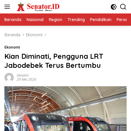
Langsung
ke
konten
Beranda
Nasional
Region
Trending
Pendidikan
Perseps
Beranda
Ekonomi
Ekonomi
Kian Diminati, Pengguna LRT
Jabodebek Terus Bertumbu
Senator
29 Mei 2026