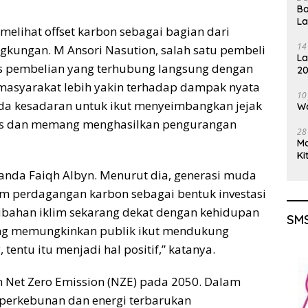
Ba
L
elihat offset karbon sebagai bagian dari
14
gkungan. M Ansori Nasution, salah satu pembeli
La
ses pembelian yang terhubung langsung dengan
20
Gu
masyarakat lebih yakin terhadap dampak nyata
10
 ada kesadaran untuk ikut menyeimbangkan jejak
Wa
elas dan memang menghasilkan pengurangan
28
M
Ki
nda Faiqh Albyn. Menurut dia, generasi muda
m perdagangan karbon sebagai bentuk investasi
rubahan iklim sekarang dekat dengan kehidupan
SMS
yang memungkinkan publik ikut mendukung
 tentu itu menjadi hal positif,” katanya.
 Net Zero Emission (NZE) pada 2050. Dalam
r perkebunan dan energi terbarukan