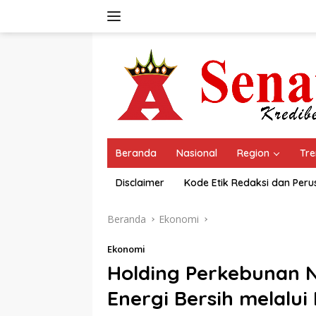
Langsung
ke
konten
Beranda
Nasional
Region
Tre
Disclaimer
Kode Etik Redaksi dan Per
Beranda
Ekonomi
Ekonomi
Holding Perkebunan N
Energi Bersih melalu