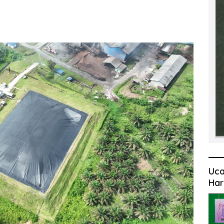
Uca
Har