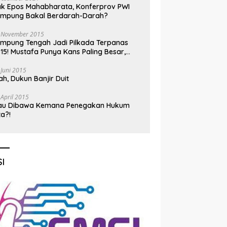
k Epos Mahabharata, Konferprov PWI
ampung Bakal Berdarah-Darah?
 November 2015
mpung Tengah Jadi Pilkada Terpanas
15! Mustafa Punya Kans Paling Besar,
nadi Jadi Kuda Hitam
 Juni 2015
h, Dukun Banjir Duit
 April 2015
au Dibawa Kemana Penegakan Hukum
ta?!
I