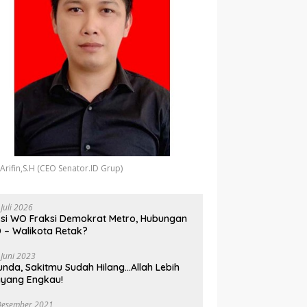
 Arifin,S.H (CEO Senator.ID Grup)
 Juli 2026
si WO Fraksi Demokrat Metro, Hubungan
 – Walikota Retak?
 Juni 2023
unda, Sakitmu Sudah Hilang…Allah Lebih
yang Engkau!
Desember 2021