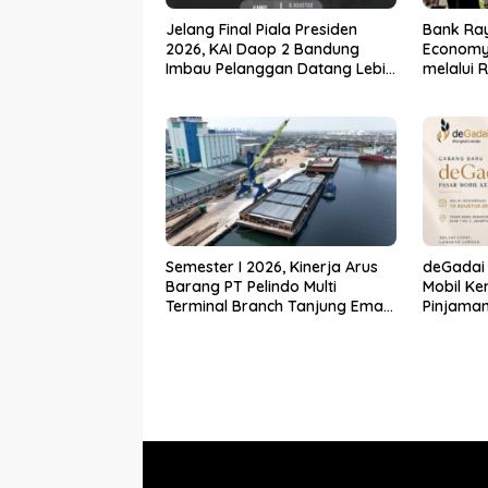
Jelang Final Piala Presiden
Bank Ray
2026, KAI Daop 2 Bandung
Economy 
Imbau Pelanggan Datang Lebih
melalui 
Awal ke Stasiun
Vol.2
Semester I 2026, Kinerja Arus
deGadai
Barang PT Pelindo Multi
Mobil Ke
Terminal Branch Tanjung Emas
Pinjaman
Meningkat 13%
untuk S