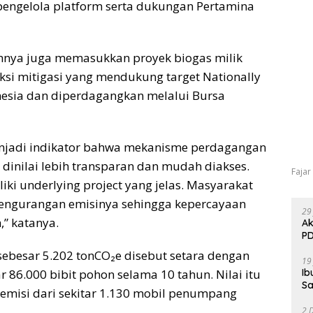
engelola platform serta dukungan Pertamina
umnya juga memasukkan proyek biogas milik
ksi mitigasi yang mendukung target Nationally
nesia dan diperdagangkan melalui Bursa
enjadi indikator bahwa mekanisme perdagangan
 dinilai lebih transparan dan mudah diakses.
Fajar
liki underlying project yang jelas. Masyarakat
engurangan emisinya sehingga kepercayaan
29
” katanya.
Ak
PD
 sebesar 5.202 tonCO₂e disebut setara dengan
19
Ib
86.000 bibit pohon selama 10 tahun. Nilai itu
Sa
emisi dari sekitar 1.130 mobil penumpang
2 