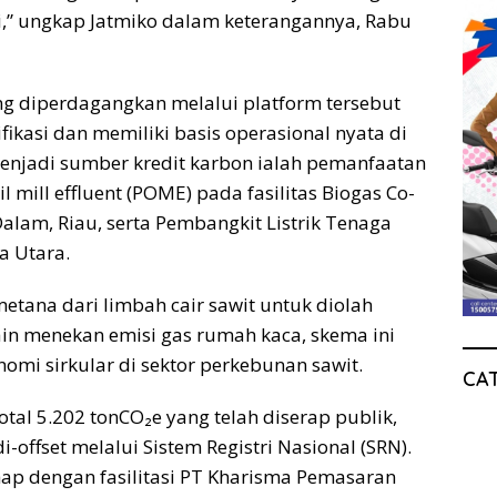
ari,” ungkap Jatmiko dalam keterangannya, Rabu
ng diperdagangkan melalui platform tersebut
ifikasi dan memiliki basis operasional nyata di
enjadi sumber kredit karbon ialah pemanfaatan
l mill effluent (POME) pada fasilitas Biogas Co-
Dalam, Riau, serta Pembangkit Listrik Tenaga
a Utara.
tana dari limbah cair sawit untuk diolah
ain menekan emisi gas rumah kaca, skema ini
omi sirkular di sektor perkebunan sawit.
CA
tal 5.202 tonCO₂e yang telah diserap publik,
-offset melalui Sistem Registri Nasional (SRN).
ahap dengan fasilitasi PT Kharisma Pemasaran