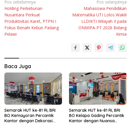
Navigasi
Pos sebelumnya
Pos selanjutnya
Holding Perkebunan
Mahasiswa Pendidikan
pos
Nusantara Perkuat
Matematika UTI Lolos Wakili
Produktivitas Karet, PTPN I
LLDIKTI Wilayah II pada
Fokus Benahi Kebun Padang
ONMIPA-PT 2026 Bidang
Pelawi
Kimia
Baca Juga
Semarak HUT ke-81 RI, BRI
Semarak HUT ke-81 RI, BRI
BO Kemayoran Percantik
BO Kelapa Gading Percantik
Kantor dengan Dekorasi
Kantor dengan Nuansa
Merah Putih
Merah Putih