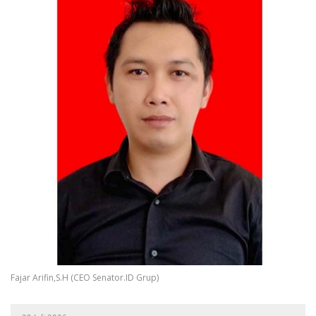
Fajar Arifin,S.H (CEO Senator.ID Grup)