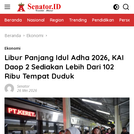
Langsung
ke
konten
Beranda
Nasional
Region
Trending
Pendidikan
Perseps
Beranda
Ekonomi
Ekonomi
Libur Panjang Idul Adha 2026, KAI
Daop 2 Sediakan Lebih Dari 102
Ribu Tempat Duduk
Senator
26 Mei 2026