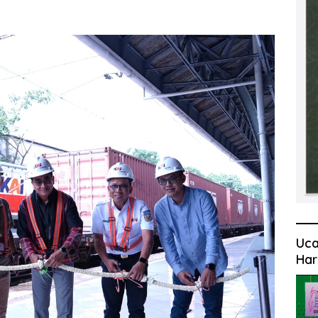
Uca
Har