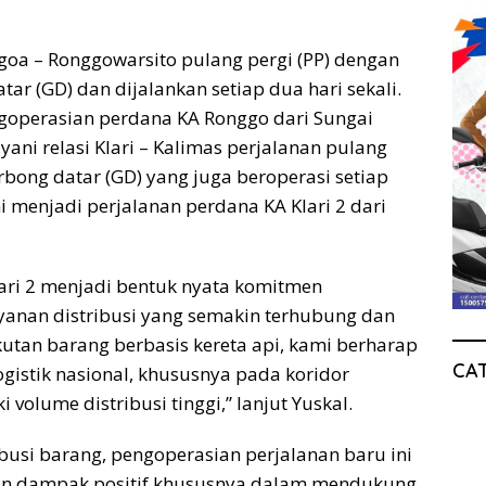
goa – Ronggowarsito pulang pergi (PP) dengan
r (GD) dan dijalankan setiap dua hari sekali.
ngoperasian perdana KA Ronggo dari Sungai
yani relasi Klari – Kalimas perjalanan pulang
rbong datar (GD) yang juga beroperasi setiap
ni menjadi perjalanan perdana KA Klari 2 dari
ari 2 menjadi bentuk nyata komitmen
anan distribusi yang semakin terhubung dan
kutan barang berbasis kereta api, kami berharap
CA
gistik nasional, khususnya pada koridor
volume distribusi tinggi,” lanjut Yuskal.
ibusi barang, pengoperasian perjalanan baru ini
n dampak positif khususnya dalam mendukung