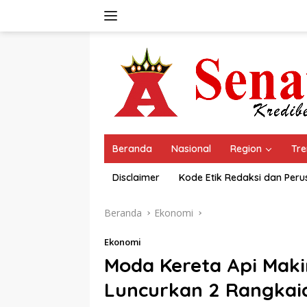
Langsung
ke
konten
Beranda
Nasional
Region
Tre
Disclaimer
Kode Etik Redaksi dan Per
Beranda
Ekonomi
Ekonomi
Moda Kereta Api Makin
Luncurkan 2 Rangkai