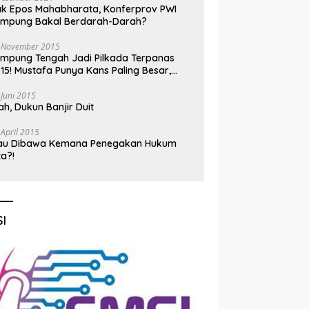
k Epos Mahabharata, Konferprov PWI
ampung Bakal Berdarah-Darah?
 November 2015
mpung Tengah Jadi Pilkada Terpanas
15! Mustafa Punya Kans Paling Besar,
nadi Jadi Kuda Hitam
 Juni 2015
h, Dukun Banjir Duit
 April 2015
au Dibawa Kemana Penegakan Hukum
ta?!
I