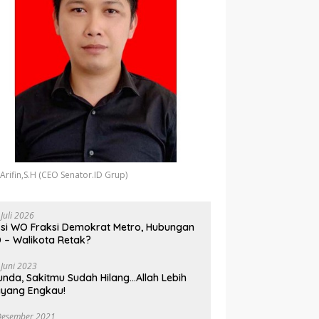
 Arifin,S.H (CEO Senator.ID Grup)
 Juli 2026
si WO Fraksi Demokrat Metro, Hubungan
 – Walikota Retak?
 Juni 2023
unda, Sakitmu Sudah Hilang…Allah Lebih
yang Engkau!
Desember 2021