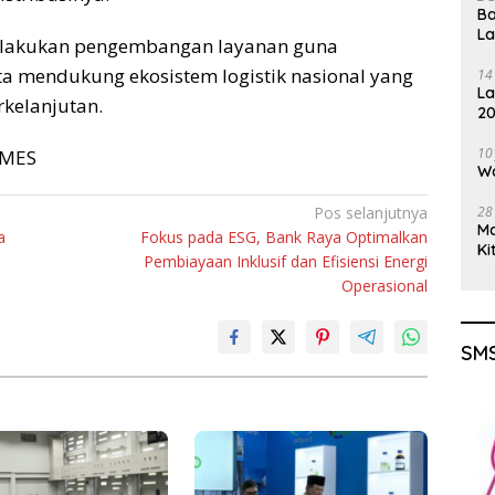
Ba
L
melakukan pengembangan layanan guna
 mendukung ekosistem logistik nasional yang
14
La
rkelanjutan.
20
Gu
10
TIMES
Wa
Pos selanjutnya
28
M
a
Fokus pada ESG, Bank Raya Optimalkan
Ki
Pembiayaan Inklusif dan Efisiensi Energi
Operasional
SMS