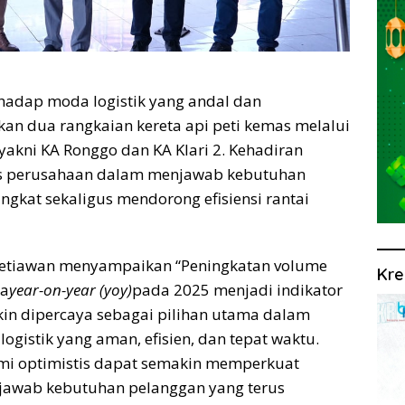
hadap moda logistik yang andal dan
rkan dua rangkaian kereta api peti kemas melalui
akni KA Ronggo dan KA Klari 2. Kehadiran
gis perusahaan dalam menjawab kebutuhan
ngkat sekaligus mendorong efisiensi rantai
l Setiawan menyampaikan “Peningkatan volume
Kre
ra
year-on-year (yoy)
pada 2025 menjadi indikator
kin dipercaya sebagai pilihan utama dalam
gistik yang aman, efisien, dan tepat waktu.
ami optimistis dapat semakin memperkuat
enjawab kebutuhan pelanggan yang terus