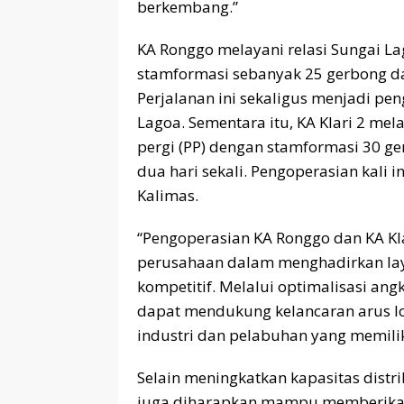
berkembang.”
KA Ronggo melayani relasi Sungai La
stamformasi sebanyak 25 gerbong data
Perjalanan ini sekaligus menjadi pe
Lagoa. Sementara itu, KA Klari 2 mela
pergi (PP) dengan stamformasi 30 ge
dua hari sekali. Pengoperasian kali i
Kalimas.
“Pengoperasian KA Ronggo dan KA Kl
perusahaan dalam menghadirkan lay
kompetitif. Melalui optimalisasi ang
dapat mendukung kelancaran arus lo
industri dan pelabuhan yang memiliki 
Selain meningkatkan kapasitas distr
juga diharapkan mampu memberika