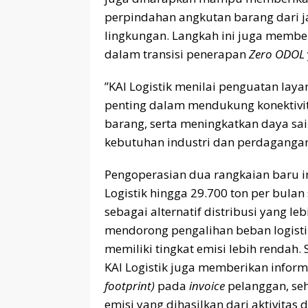
perpindahan angkutan barang dari ja
lingkungan. Langkah ini juga membe
dalam transisi penerapan
Zero ODOL
”KAI Logistik menilai penguatan laya
penting dalam mendukung konektivit
barang, serta meningkatkan daya sai
kebutuhan industri dan perdagangan,
Pengoperasian dua rangkaian baru in
Logistik hingga 29.700 ton per bula
sebagai alternatif distribusi yang l
mendorong pengalihan beban logistik
memiliki tingkat emisi lebih rendah. 
KAI Logistik juga memberikan inform
footprint)
pada
invoice
pelanggan, se
emisi yang dihasilkan dari aktivitas d