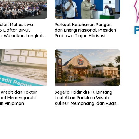
Calon Mahasiswa
Perkuat Ketahanan Pangan
& Daftar BINUS
dan Energi Nasional, Presiden
ty, Wujudkan Langkah
Prabowo Tinjau Hilirisasi
uju Karier Global
Bioetanol PTPN I (Persero),
Subholding Perkebunan
Nusantara
 Kredit dan Faktor
Segera Hadir di PIK, Bintang
pat Memengaruhi
Laut Akan Padukan Wisata
an Pinjaman
Kuliner, Memancing, dan Ruang
Komunitas