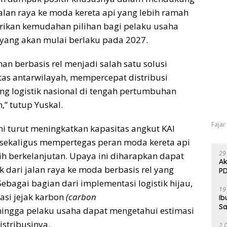
lan raya ke moda kereta api yang lebih ramah
rikan kemudahan pilihan bagi pelaku usaha
yang akan mulai berlaku pada 2027.
nan berbasis rel menjadi salah satu solusi
as antarwilayah, mempercepat distribusi
ng logistik nasional di tengah pertumbuhan
” tutup Yuskal.
Fajar
i turut meningkatkan kapasitas angkut KAI
n sekaligus mempertegas peran moda kereta api
29
ebih berkelanjutan. Upaya ini diharapkan dapat
Ak
 dari jalan raya ke moda berbasis rel yang
PD
Sebagai bagian dari implementasi logistik hijau,
19
asi jejak karbon
(carbon
Ib
Sa
hingga pelaku usaha dapat mengetahui estimasi
istribusinya.
2 