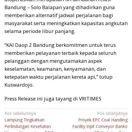
Bandung – Solo Balapan yang dihadirkan guna
memberikan alternatif jadwal perjalanan bagi
masyarakat serta meningkatkan kapasitas angkutan
selama periode libur panjang.
“KAI Daop 2 Bandung berkomitmen untuk terus
memberikan pelayanan terbaik kepada seluruh
pelanggan dengan mengutamakan aspek
keselamatan, keamanan, kenyamanan, dan
ketepatan waktu perjalanan kereta api,” tutup
Kuswardojo.
Press Release ini juga tayang di VRITIMES
Navigasi
Pos sebelumnya
Pos selanjutnya
Lampung Tingkatkan
Proyek EPC Coal Handling
pos
Perlindungan Kesehatan
Facility Inpit Conveyor Banko