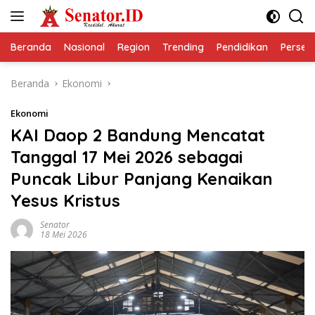
Langsung
ke
konten
Beranda
Nasional
Region
Trending
Pendidikan
Perseps
Beranda
Ekonomi
Ekonomi
KAI Daop 2 Bandung Mencatat
Tanggal 17 Mei 2026 sebagai
Puncak Libur Panjang Kenaikan
Yesus Kristus
Senator
18 Mei 2026